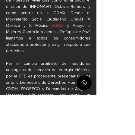
director del INFONAVIT, Octavio Romero, y 
como ocurre en la CDMX. Desde el 
Movimiento Social Ciudadano Unidos X 
Oaxaca y X México 
#UNO
 y Apoyo a 
Mujeres Contra la Violencia "Refugio de Paz" 
llamamos a todos los consumidores 
afectados a protestar y exigir respeto a sus 
derechos.
Por el cambio arbitrario de medidores 
analógicos del servicio de energía eléctrica 
por la CFE es procedente presentar Quejas 
ante la Defensoría de Derechos Humanos, la 
CNDH, PROFECO y Demandas de Amparo. 
Hacemos públicamente, por tanto, un 
enérgico llamado a los servidores públicos 
de la División de Distribución Sureste de la 
Comisión Federal de Electricidad (CFE) a 
respetar la ley y condenamos esta 
arbitrariedad.