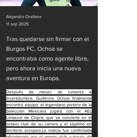
Alejandro Orellana
11 sep 2025
Tras quedarse sin firmar con el
Burgos FC, Ochoa se
encontraba como agente libre,
pero ahora inicia una nueva
aventura en Europa.
Después de meses de rumores e 
incertidumbre, Guillermo Ochoa finalmente 
encontró equipo: el legendario portero de la 
Selección Mexicana jugará con el AEL 
Limassol de Chipre, que se convierte en el 
octavo club de su carrera y el séptimo en 
territorio 
europeo.La
 noticia fue confirmada 
oficialmente por el propio club a través de 