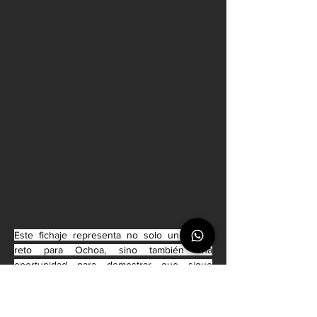
Este fichaje representa no solo un nuevo 
reto para Ochoa, sino también una 
oportunidad para demostrar que sigue 
vigente en el futbol de élite. Además, lo 
acerca a su gran objetivo: disputar un sexto 
Mundial con la Selección Mexicana en 2026, 