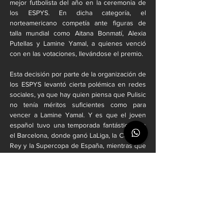
mejor futbolista del año en la ceremonia de 
los ESPYS. En dicha categoría, el 
norteamericano competía ante figuras de 
talla mundial como Aitana Bonmatí, Alexia 
Putellas y Lamine Yamal, a quienes venció 
con en las votaciones, llevándose el premio.
Esta decisión por parte de la organización de 
los ESPYS levantó cierta polémica en redes 
sociales, ya que hay quien piensa que Pulisic 
no tenía méritos suficientes como para 
vencer a Lamine Yamal. Y es que el joven 
español tuvo una temporada fantástica con 
el Barcelona, donde ganó LaLiga, la Copa del 
Rey y la Supercopa de España, mientras que 
Pulisic y el Milan se fueron con las manos 
vacías pese 17 goles y 12 asistencias que 
registró el estadounidense durante la 
temporada 2024/25.
YouTube
: @Deportrece
Facebook
: @Deportrece