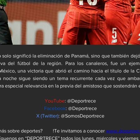
 solo significó la eliminación de Panamá, sino que también dejó 
va del fútbol de la región. Para los canaleros, fue un ejempl
México, una victoria que abrió el camino hacia el título de la C
a noche sigue siendo un tema recurrente cada vez que ambas
ra especial relevancia en la previa del amistoso que sostendrán
YouTube
: @Deportrece
Facebook
: @Deportrece
X (Twitter)
: @SomosDeportrece
¿Quieres saber más sobre deportes?	 !Te invitamos a conocer 
www.deportre
 Síguenos en “DEPORTRECE” todos los lunes, miércoles y viernes d