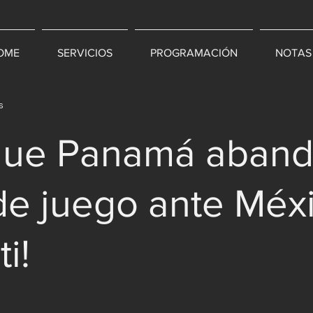
OME
SERVICIOS
PROGRAMACIÓN
NOTAS
s
 que Panamá aband
de juego ante Méx
i!