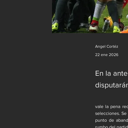
Angel Cortéz
22 ene 2026
En la ant
disputará
vale la pena re
selecciones. Se 
punto de abando
rumbo del partid