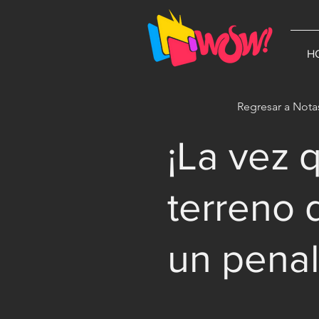
G-1N8VKB2WCZ
H
Regresar a Nota
¡La vez
terreno 
un penalt