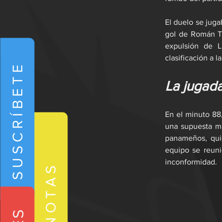
El duelo se juga
gol de Román To
expulsión de Lu
clasificación a la
SUSCRÍBETE
La jugad
En el minuto 88,
una supuesta ma
panameños, quie
equipo se reuni
inconformidad.
NOTAS