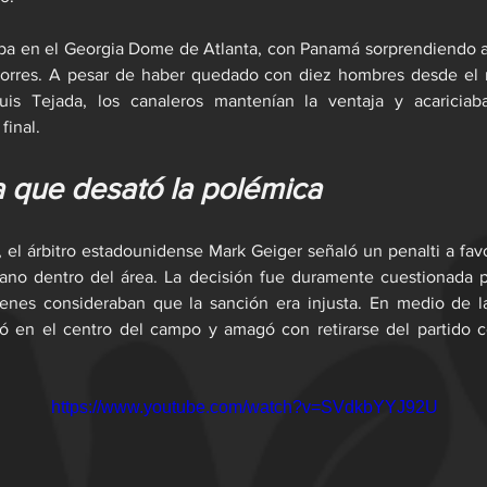
ba en el Georgia Dome de Atlanta, con Panamá sorprendiendo al 
rres. A pesar de haber quedado con diez hombres desde el m
is Tejada, los canaleros mantenían la ventaja y acariciaba
 final.
a que desató la polémica
 el árbitro estadounidense Mark Geiger señaló un penalti a fav
no dentro del área. La decisión fue duramente cuestionada po
nes consideraban que la sanción era injusta. En medio de la 
ó en el centro del campo y amagó con retirarse del partido 
https://www.youtube.com/watch?v=SVdkbYYJ92U