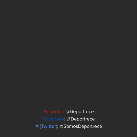
YouTube
: @Deportrece
Facebook
: @Deportrece
X (Twitter)
: @SomosDeportrece