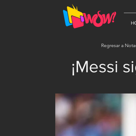
G-1N8VKB2WCZ
H
Regresar a Nota
¡Messi s