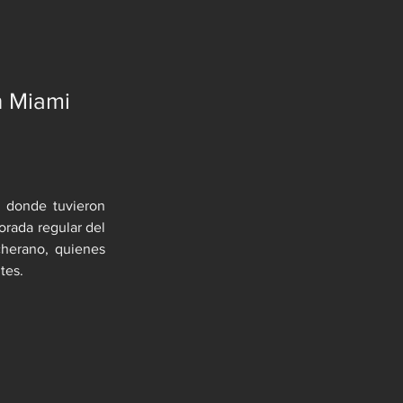
n Miami
 donde tuvieron 
rada regular del 
herano, quienes 
tes.