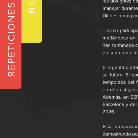
los dos goles de
REPETICIONES
manejar durante 
Gil descontó par
Tras su partici
metiéndose en l
han terminado co
presente en el 
El argentino atr
su futuro. El c
temporada del f
en el prestigios
Además, en ESPN
Barcelona y del
2026.
Esta informació
demostrando por 