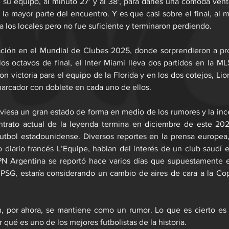
 su equipo, al minuto 27′ y al 38′, para darles una cómoda vent
la mayor parte del encuentro. Y es que casi sobre el final, al mi
a los locales pero no fue suficiente y terminaron perdiendo.
pación en el Mundial de Clubes 2025, donde sorprendieron a pro
os octavos de final, el Inter Miami lleva dos partidos en la M
n victoria para el equipo de la Florida y en los dos cotejos, Lio
marcador con doblete en cada uno de ellos.
aviesa un gran estado de forma en medio de los rumores y la inc
ontrato actual de la leyenda termina en diciembre de este 2025
utbol estadounidense. Diversos reportes en la prensa europea,
o diario francés L’Equipe, hablan del interés de un club saudí en
 Argentina se reportó hace varios días que supuestamente el
 PSG, estaría considerando un cambio de aires de cara a la Co
n, por ahora, se mantiene como un rumor. Lo que es cierto es 
qué es uno de los mejores futbolistas de la historia.