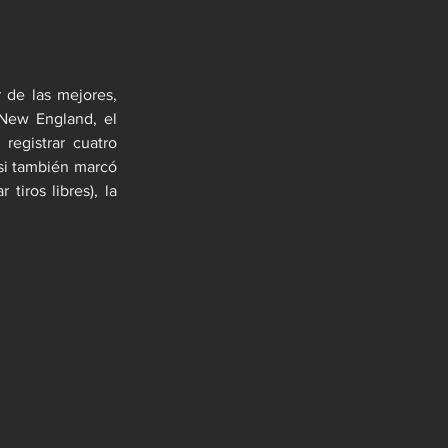
de las mejores, 
New England, el 
egistrar cuatro 
si también marcó 
iros libres), la 