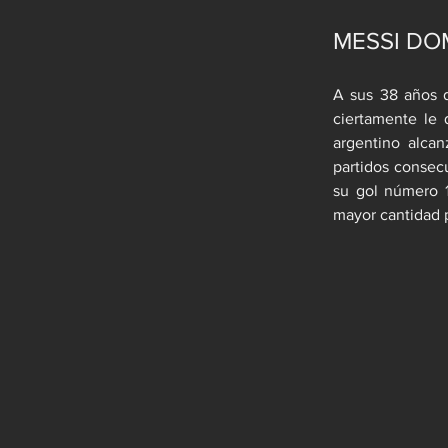
MESSI DO
A sus 38 años d
ciertamente le
argentino alcan
partidos consec
su gol número 10
mayor cantidad p