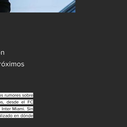
on
próximos
os rumores sobre 
os, desde el FC 
Inter Miami. Sin 
alizado en dónde 