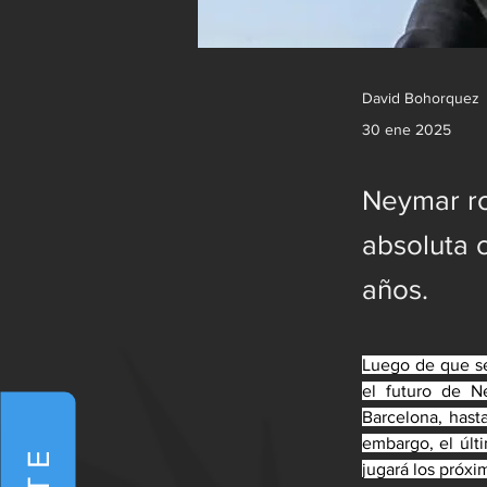
David Bohorquez
30 ene 2025
Neymar ro
absoluta 
años.
Luego de que se 
el futuro de N
Barcelona, hast
embargo, el últi
jugará los próxi