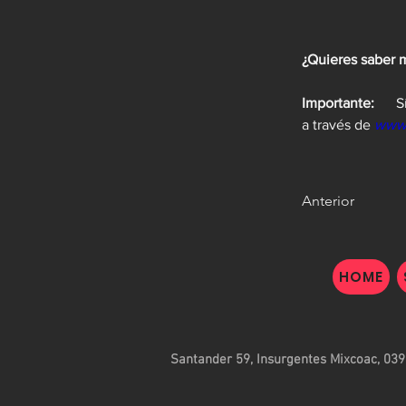
Importante:      
S
a través de 
www
Anterior
HOME
Santander 59, Insurgentes Mixcoac, 039