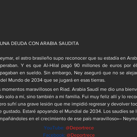
 UNA DEUDA CON ARABIA SAUDITA
eymar, el astro brasileño supo reconocer que su estadía en Arabi
peraban. Y es que Al-Hilal pagó 90 millones de euros por él
 pagaban en sueldo. Sin embargo, Ney aseguró que no se alejar
del Mundo de 2034 que se jugará en esas tierras.
 momentos maravillosos en Riad. Arabia Saudí me dio una bienv
No solo a mí, sino también a mi familia. Fui muy feliz allí y lo reco
ero sufrí una grave lesión que me impidió regresar y devolver t
 gustado. Estaré apoyando el Mundial de 2034. Los saudíes se 
mpañándoles en el crecimiento de ese país maravilloso»
– Neyma
YouTube: 
@Deportrece
Facebook:
@Deportrece