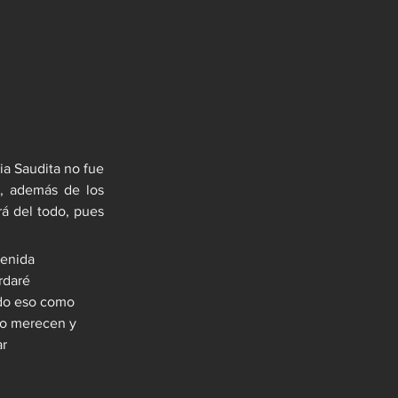
a Saudita no fue 
, además de los 
á del todo, pues 
enida 
rdaré 
odo eso como 
lo merecen y 
r