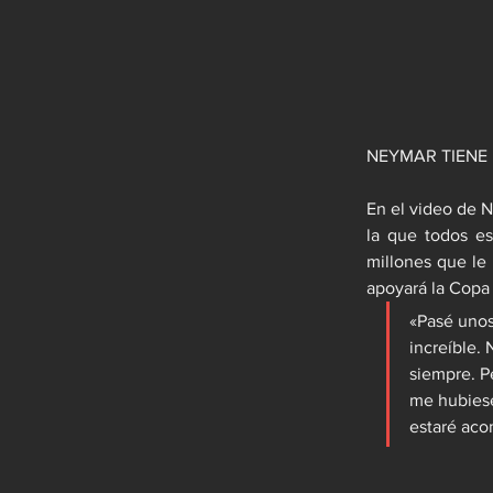
NEYMAR TIENE
En el video de N
la que todos es
millones que le
apoyará la Copa 
«Pasé unos
increíble. 
siempre. P
me hubiese
estaré aco