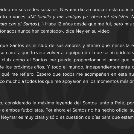
video en sus redes sociales, Neymar dio a conocer esta notici
reto a voces. «
Mi familia y mis amigos ya saben mi decisión. N
rato con el Santos
 (…) Hace 12 años desde que me fui, pero mis 
icionados nunca han cambiado», dice Ney en su video.
que Santos es el club de sus amores y afirmó que necesita e
u carrera que lo verá volver al equipo en el que se hizo ídolo 
n club como el Santos me puede proporcionar el amor que ne
de los próximos años. Y todo el mundo, independientemente de
a qué me refiero. Espero que todos me acompañen en esta nu
zco mucho a todos los que me apoyaron en los momentos más difí
ño, considerado la máxima leyenda del Santos junto a Pelé, porta
 a ambos futbolistas. Por ahora el Santos no ha hecho oficial su 
Neymar es muy clara y sólo es cuestión de días para que estamp