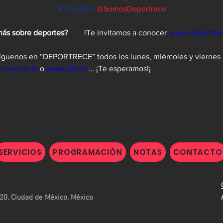
X 
(Twitter)
:
@SomosDeportrece
¿Quieres saber más sobre deportes?	
 !Te invitamos a conocer 
www.deportre
íguenos en “DEPORTRECE” todos los lunes, miércoles y viernes d
.wowmx.tv
 o 
www.astl.tv
… ¡Te esperamos!¡
SERVICIOS
PROGRAMACIÓN
NOTAS
CONTACTO
20, Ciudad de México, México