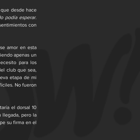
a que desde hace 
o podía esperar. 
sentimientos con 
se amor en esta 
siendo apenas un 
cesito para los 
l club que sea, 
eva etapa de mi 
ciles. No fueron 
ría el dorsal 10 
llegada, pero la 
e su firma en el 