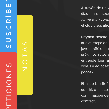
SUSCRÍBETE
A través de un 
días era un sec
Firmaré un cont
el club y sus af
Neymar detalló 
NOTAS
nueva etapa de s
joven. «Sólo u
próximos retos 
entiende bien 
REPETICIONES
vida. Le agrade
pocos».
El astro brasile
que hizo míticos
confirmación de 
contrato.