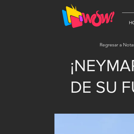
G-1N8VKB2WCZ
H
Regresar a Nota
¡NEYMA
DE SU 