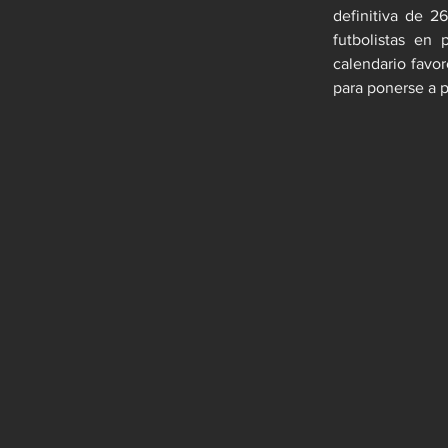
definitiva de 2
futbolistas en 
calendario favo
para ponerse a p