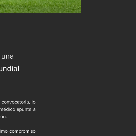
r una
undial
convocatoria, lo 
 médico apunta a 
ión.
ltimo compromiso 