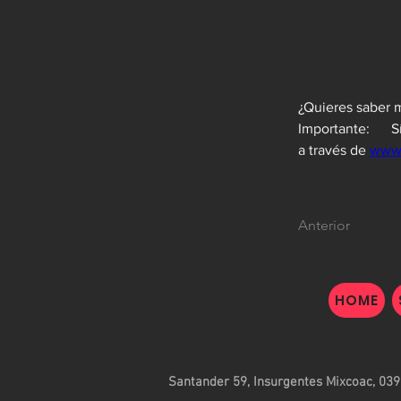
Importante:     
a través de 
www
Anterior
HOME
Santander 59, Insurgentes Mixcoac, 039