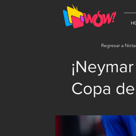
G-1N8VKB2WCZ
H
Regresar a Nota
¡Neymar 
Copa de