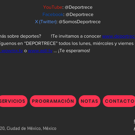
YouTube
: @Deportrece
Facebook
: @Deportrece
X (Twitter)
: @SomosDeportrece
¿Quieres saber más sobre deportes?	 !Te invitamos a conocer 
www.deportre
 Síguenos en “DEPORTRECE” todos los lunes, miércoles y viernes d
.wowmx.tv
 o 
www.astl.tv
 … ¡Te esperamos!
SERVICIOS
PROGRAMACIÓN
NOTAS
CONTACTO
20, Ciudad de México, México