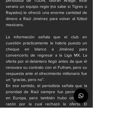
periodista de TUDN, Gibrán Araige, este 
verano un equipo regio (no sabe si Tigres o 
Rayados) le ofreció una enorme cantidad de 
dinero a Raúl Jiménez para volver al fútbol 
mexicano.
La información señala que el club en 
cuestión prácticamente le habría puesto un 
cheque en blanco a Jiménez para 
convencerlo de regresar a la Liga MX. La 
oferta por el delantero llegó antes de que él 
renovara su contrato con el Fulham, pero su 
respuesta ante el ofrecimiento millonario fue 
un “gracias, pero no”.
En ese sentido, el periodista señala que la 
prioridad de Raúl siempre fue permanecer 
en Europa, pero también hubo otra gran 
razón por la cual rechazó la oferta. El 
atacante, que hoy se sitúa como el tercer 
máximo goleador en la historia de la 
Selección Mexicana, también habría dejado 
en claro que en caso de volver al balompié 