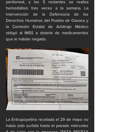
peritoneal, y los 5 restantes se realiza 
hemodiálisis tres veces a la semana. La 
intervención de la Defensoría de los 
Derechos Humanos del Pueblo de Oaxaca y 
la Comisión Estatal de Arbitraje Médico 
obligó al IMSS a dotarle de medicamentos 
que le habían negado.
La Eritropoyetina recetada el 29 de mayo no 
había sido surtida hasta el pasado miércoles 
4 de junio con la amenaza: "ESTA RECETA 