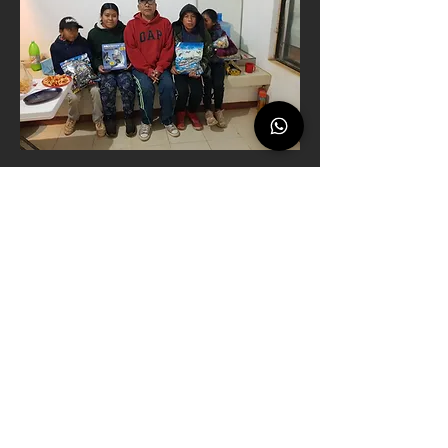
Con hipertensión y diabetes lleva 8 años 
inscrito en la Lista Nacional de Espera del 
Centro Nacional de Trasplantes en la Unidad 
Médica de Alta Especialidad del Hospital de 
Especialidades de Puebla. Cuenta con 
estudios de especialidad en Psicología 
educativa, egresado de la Universidad 
Nacional Autónoma de México, y de 
Economía por la Universidad Autónoma 
Benito Juárez de Oaxaca.
Ha puesto su conocimiento científico al 
servicio de un grupo de niños de las 