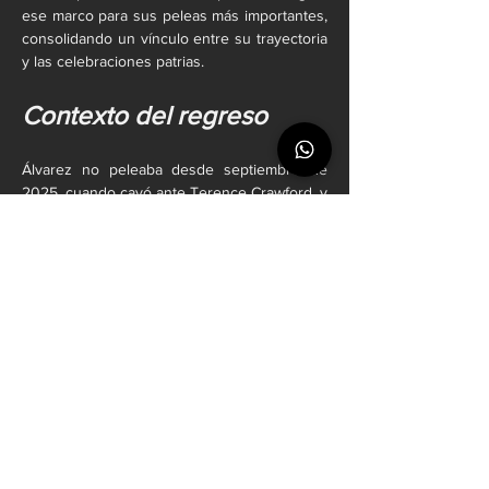
ese marco para sus peleas más importantes, 
consolidando un vínculo entre su trayectoria 
y las celebraciones patrias.
Contexto del regreso
Álvarez no peleaba desde septiembre de 
2025, cuando cayó ante Terence Crawford, y 
su ausencia había generado dudas sobre su 
continuidad en la élite del boxeo. Además, 
una cirugía en el codo lo mantuvo fuera de 
actividad durante meses. El anuncio despeja 
cualquier incertidumbre y confirma que el 
mexicano sigue vigente y dispuesto a 
recuperar protagonismo en la división 
supermediana.