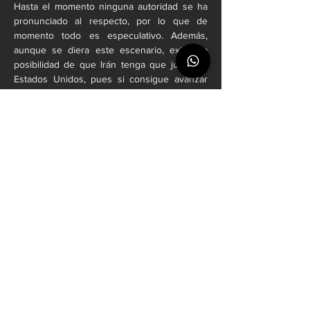
Hasta el momento ninguna autoridad se ha 
pronunciado al respecto, por lo que de 
momento todo es especulativo. Además, 
aunque se diera este escenario, existe la 
posibilidad de que Irán tenga que jugar en 
Estados Unidos, pues si consigue avanzar 
en el torneo, eventualmente tendría que 
hacerlo.
Cabe destacar que el decreto de Donald 
Trump abre la posibilidad de que atletas de 
los países vetados sí puedan entrar al país 
con visas especiales para disputar un evento 
deportivo. Sin embargo, la afición de ese 
país no podría asistir a los juegos de su 
selección. 
YouTube
: @Deportrece
Facebook
: @Deportrece
X (Twitter)
: @SomosDeportrece
¿Quieres saber más sobre deportes?	 !Te 