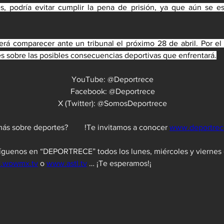
es, podría evitar cumplir la pena de prisión, ya que aún se e
erá comparecer ante un tribunal el próximo 28 de abril. Por e
s sobre las posibles consecuencias deportivas que enfrentará.
YouTube: @Deportrece
Facebook: @Deportrece
X (Twitter): @SomosDeportrece
¿Quieres saber más sobre deportes?	 !Te invitamos a conocer 
www.deportre
 Síguenos en “DEPORTRECE” todos los lunes, miércoles y viernes d
.wowmx.tv
 o 
www.astl.tv
 … ¡Te esperamos!¡