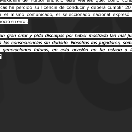
Mexicana de Fútbol anunció este viernes que, como cons
scas ha perdido su licencia de conducir y deberá cumplir 20 d
En el mismo comunicado, el seleccionado nacional expresó s
noció su error.
n gran error y pido disculpas por haber mostrado tan mal jui
las consecuencias sin dudarlo. Nosotros los jugadores, som
s generaciones futuras, en esta ocasión no he estado a la
.