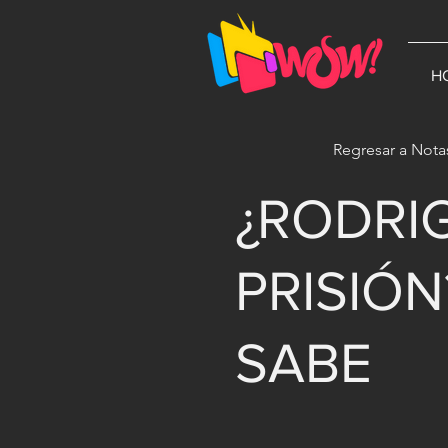
G-1N8VKB2WCZ
H
Regresar a Nota
¿RODRI
PRISIÓN
SABE