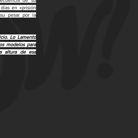
ecuencia de su 
ías en «prisión 
u pesar por la 
cio. Lo Lamento 
os modelos para 
 altura de esa 