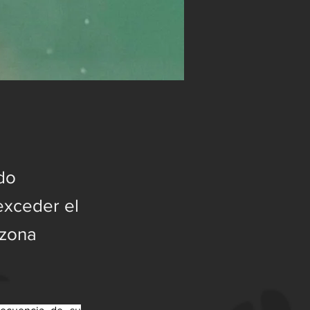
do
exceder el
 zona