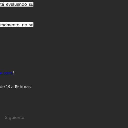
stá evaluando su 
l momento, no se 
ce.com
 !
e 18 a 19 horas 
Siguiente