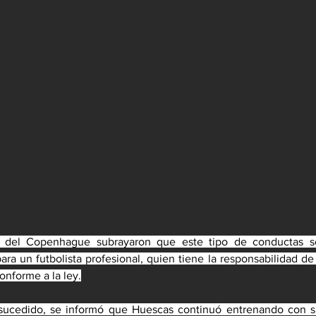
s del Copenhague subrayaron que este tipo de conductas son
ra un futbolista profesional, quien tiene la responsabilidad de
onforme a la ley.
sucedido, se informó que Huescas continuó entrenando con s