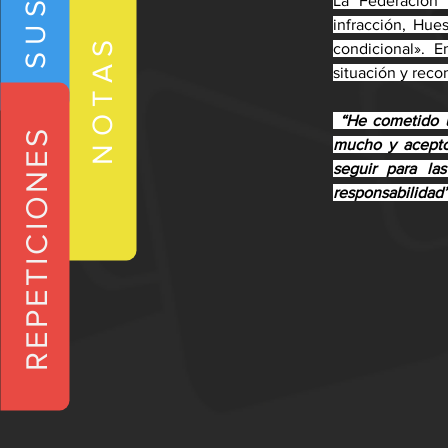
La Federación 
infracción, Hue
NOTAS
condicional». 
situación y reco
 “He cometido u
REPETICIONES
mucho y acepto 
seguir para la
responsabilidad”