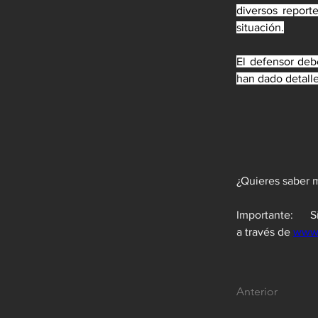
diversos report
situación.
El defensor deb
han dado detalle
Importante:     
a través de 
www
Anterior