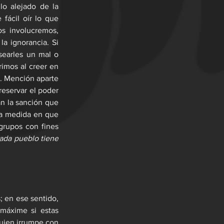
lo alejado de la 
ácil oír lo que 
 involucremos, 
a ignorancia. Si 
earles un mal o 
imos al creer en 
. Mención aparte 
eservar el poder 
n la sanción que 
la medida en que 
grupos con fines 
ada pueblo tiene 
; en ese sentido, 
máxime si estas 
uien irrumpe con 