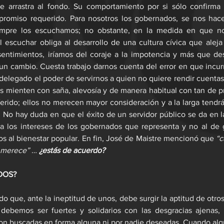
se arrastra al fondo. Su comportamiento por si sólo confirma 
romiso requerido. Para nosotros los gobernados, se nos hace f
empre los escuchamos; no obstante, en la medida en que nos
escuchar obliga al desarrollo de una cultura cívica que aleja l
entimientos, iríamos del coraje a la impotencia y más que des
un cambio. Cuesta trabajo darnos cuenta del error en que incurr
 delegado el poder de servirnos a quien no quiere rendir cuentas
 mienten con saña, alevosía y de manera habitual con tan de pr
erido; ellos no merecen mayor consideración y a la larga tendrá
. No hay duda en que el éxito de un servidor público se da en 
 a los intereses de los gobernados que representa y no al de 
tos al bienestar popular. En fin, José de Maistre mencionó que 
“c
 merece”
 … 
¿estás de acuerdo?
DOS?
o que, ante la ineptitud de unos, debe surgir la aptitud de otros
ebemos ser fuertes y solidarios con las desgracias ajenas, 
son buscadas en forma alguna ni por nadie deseadas. Cuando alg