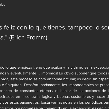
bles
s feliz con lo que tienes, tampoco lo se
ta.” (Erich Fromm)
o lo que empieza tiene que acabar y la vida no es la excepció
os y eventualmente … ¡morimos! Es obvio suponer que todos 
e vida, este proceso se dará en forma natural; es decir, sin aspe
n o finiquiten. Desafortunadamente, los imponderables se prese
nocen de constantes eternas; ni hablar de las acciones de 
cinados en ir contra la lógica y buenas costumbres y hacer de
cidos estos parámetros, basta ver las notas en los periódicos par
díamos por normal se ha convertido en la excepción; es decir, pri