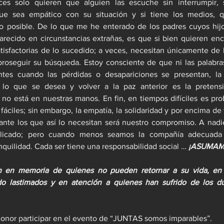
es solo quieren que alguien las escuche sin interrumpir, s
que sea empático con su situación y si tiene los medios, q
lo posible. De lo que me he enterado de los padres cuyos hijo
recido en circunstancias extrañas, es que si bien quieren enco
tisfactorias de lo sucedido; a veces, necesitan únicamente de la
roseguir su búsqueda. Estoy consciente de que ni las palabras
entes cuando las pérdidas o desapariciones se presentan, la r
 lo que se desea y volver a la paz anterior es la pretens
 no está en nuestras manos. En fin, en tiempos difíciles es pr
fáciles; sin embargo, la empatía, la solidaridad y por encima de 
nte los que así lo necesitan será nuestro compromiso. A nadie
icado; pero cuando menos seamos la compañía adecuada 
uilidad. Cada ser tiene una responsabilidad social … 
¡ASUMAM
on en memoria de quienes no pueden retornar a su vida, en 
o lastimados y en atención a quienes han sufrido de los du
onor participar en el evento de “JUNTAS somos imparables”.