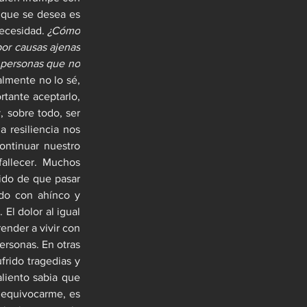
 que se desea es 
ecesidad. 
¿Cómo 
por causas ajenas 
 personas que no 
lmente no lo sé, 
tante aceptarlo, 
 sobre todo, ser 
 resiliencia nos 
ntinuar nuestro 
allecer. Muchos 
ido de que pasar 
do con ahínco y 
l dolor al igual 
nder a vivir con 
ersonas. En otras 
ido tragedias y 
liento sabia que 
 equivocarme, es 