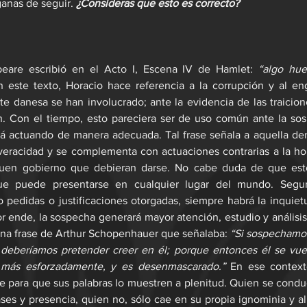
anas de seguir.
 ¿Consideras que esto es correcto?
peare escribió en el Acto I, Escena IV de Hamlet: 
“algo hue
n este texto, Horacio hace referencia a la corrupción y al en
rte danesa se han involucrado; ante la evidencia de las traicione
n. Con el tiempo, esto pareciera ser de uso común ante la sos
tá actuando de manera adecuada. Tal frase señala a aquella de
veracidad y se complementa con actuaciones contrarias a la hon
uen gobierno que debieran darse. No cabe duda de que est
ue puede presentarse en cualquier lugar del mundo. Segur
 pedidas o justificaciones otorgadas, siempre habrá la inquiet
or ende, la sospecha generará mayor atención, estudio y análisis 
una frase de Arthur Schopenhauer que señalaba: 
“Si sospechamo
 deberíamos pretender creer en él; porque entonces él se vue
 más esforzadamente, y es desenmascarado.” 
En ese context
e para que sus palabras lo muestren a plenitud. Quien se condu
ses y presencia, quien no, sólo cae en su propia ignominia y al 