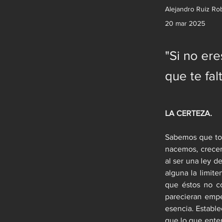
Alejandro Ruiz Ro
20 mar 2025
"Si no ere
que te fal
LA CERTEZA.
Sabemos que tod
nacemos, crecem
al ser una ley d
alguna la limite
que éstos no co
parecieran empe
esencia. Estable
que lo que enten