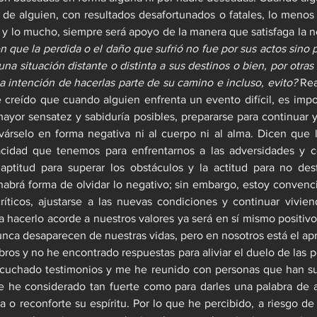
a de alguien, con resultados desafortunados o fatales, lo menos
 y lo mucho, siempre será apoyo de la manera que satisfaga la n
en que la perdida o el daño que sufrió no fue por sus actos sino 
na situación distante o distinta a sus destinos o bien, por otras
a intención de hacerlas parte de su camino e incluso, evito?
 Rea
creído que cuando alguien enfrenta un evento difícil, es impor
ayor sensatez y sabiduría posibles, prepararse para continuar y,
várselo en forma negativa ni al cuerpo ni al alma. Dicen que la
cidad que tenemos para enfrentarnos a las adversidades y co
aptitud para superar los obstáculos y la actitud para no desf
habrá forma de olvidar lo negativo; sin embargo, estoy convenc
íticos, ajustarse a las nuevas condiciones y continuar vivien
hacerlo acorde a nuestros valores ya será en sí mismo positivo. E
nca desaparecen de nuestras vidas, pero en nosotros está el apre
ibros y no he encontrado respuestas para aliviar el duelo de las p
cuchado testimonios y me he reunido con personas que han sufr
e he considerado tan fuerte como para darles una palabra de a
 o reconforte su espíritu. Por lo que he percibido, a riesgo de