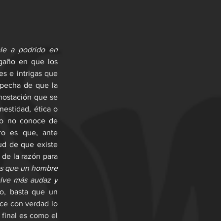
le a podrido en 
gaño en que los 
s e intrigas que 
pecha de que la 
nostación que se 
estidad, ética o 
o no conoce de 
o es que, ante 
ud de que existe 
de la razón para 
s que un hombre 
lve más audaz y 
o, basta que un 
ce con verdad lo 
final es como el 