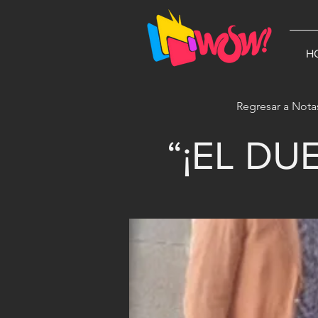
G-1N8VKB2WCZ
H
Regresar a Nota
“¡EL DU