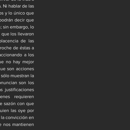
 Ni hablar de las 
s y lo único que 
manifiestan son discursos cínicos alejados del sentir y anhelo popular. Muchos podrán decir que 
; sin embargo, lo 
que los llevaron 
acencia de las 
roche de éstas a 
ccionando a los 
ue no hay mejor 
que son acciones 
 sólo muestran la 
nuncian son los 
 justificaciones 
nes requieren 
de sazón con que 
uien las oye por 
la convicción en 
e nos mantienen 