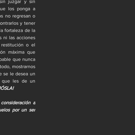
in juzgar y sin 
ue los ponga a 
s no regresan o 
ntrarlos y tener 
 fortaleza de la 
 ni las acciones 
estitución o el 
ión máxima que 
obable que nunca 
todo, mostrarnos 
 se le desea un 
que les de un 
ÓSLA!
consideración a 
elos por un ser 