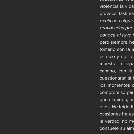
violencia la vid
provocar lástima
explicar a algui
provocadas por u
conoce ni tuvo l
pero siempre he 
tomarlo con la m
estoico y no lle
muestra la capa
camino, con la 
cuestionarán si 
los momentos cr
compromiso para 
que el miedo, nu
ellos. He leído l
ocasiones he es
la verdad, no m
consuele su alma