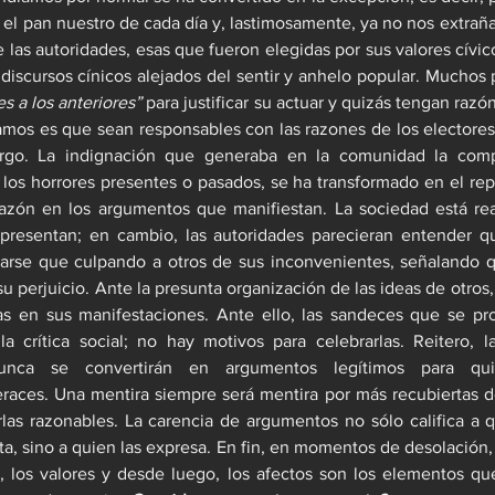
 el pan nuestro de cada día y, lastimosamente, ya no nos extraña.
 las autoridades, esas que fueron elegidas por sus valores cívico
s a los anteriores”
 para justificar su actuar y quizás tengan razón
mos es que sean responsables con las razones de los electores 
rgo. La indignación que generaba en la comunidad la compl
los horrores presentes o pasados, se ha transformado en el rep
razón en los argumentos que manifiestan. La sociedad está rea
resentan; en cambio, las autoridades parecieran entender q
icarse que culpando a otros de sus inconvenientes, señalando 
u perjuicio. Ante la presunta organización de las ideas de otros,
as en sus manifestaciones. Ante ello, las sandeces que se pro
la crítica social; no hay motivos para celebrarlas. Reitero, las
unca se convertirán en argumentos legítimos para quie
eraces. Una mentira siempre será mentira por más recubiertas 
las razonables. La carencia de argumentos no sólo califica a q
ta, sino a quien las expresa. En fin, en momentos de desolación, 
, los valores y desde luego, los afectos son los elementos qu