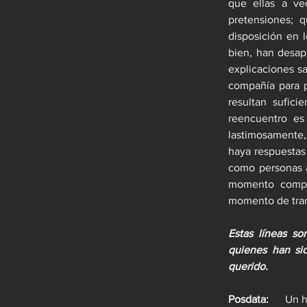
que ellas a vec
pretensiones; 
disposición en 
bien, han desapa
explicaciones sa
compañía para p
resultan sufici
reencuentro es
lastimosamente,
haya respuestas 
como personas a
momento compl
momento de tranq
Estas líneas s
quienes han sid
querido.
Posdata:      
Un h