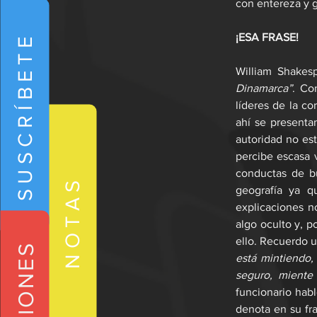
con entereza y g
SUSCRÍBETE
¡ESA FRASE!
William Shakes
Dinamarca”
. Co
líderes de la co
ahí se presenta
autoridad no es
percibe escasa 
conductas de b
NOTAS
geografía ya q
explicaciones no
algo oculto y, p
ello. Recuerdo 
está mintiendo,
seguro, miente
funcionario habl
denota en su fra