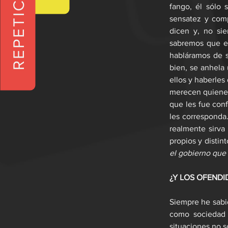
REPETICIONES
fango, él sólo 
sensatez y comp
dicen y, no si
sabremos que el 
habláramos de s
bien, se anhela 
ellos y haberles
merecen quienes
que les fue conf
les corresponda
realmente sirva
propios y distin
el gobierno que
¿Y LOS OFENDI
Siempre he sabid
como sociedad d
situaciones no 