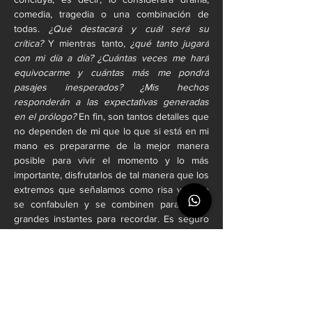
comedia, tragedia o una combinación de 
todas. 
¿Qué destacará y cuál será su 
crítica?
 Y mientras tanto, 
¿qué tanto jugará 
con mi día a día?
¿Cuántas veces me hará 
equivocarme y cuántas más me pondrá 
pasajes inesperados?
¿Mis hechos 
responderán a las expectativas generadas 
en el prólogo?
 En fin, son tantos detalles que 
no dependen de mi que lo que si está en mi 
mano es prepararme de la mejor manera 
posible para vivir el momento y lo más 
importante, disfrutarlos de tal manera que los 
extremos que señalamos como risa y llanto 
se confabulen y se combinen para hacer 
grandes instantes para recordar. Es seguro 
que no tenemos todos los detalles de 
nuestro acontecer a la mano, pero lo que si 
tenemos es la posibilidad de ser la mejor 
versión de nosotros a cada momento y para 
nosotros y el resto … 
¿estamos de acuerdo?