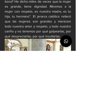
boca? He dicho miles de veces que la mujer 
es grande, tiene dignidad. Miremos a la 
mujer con respeto, es nuestra madre, es tu 
hija, tu hermano”. El jerarca católico reiteró 
que las mujeres son grandes y merecen 
todo nuestro amor y respeto, y todo nuestro 
cariño y no tenemos por qué golpearlas, por 
qué despreciarlas, por qué insultarlas.
No entiende que personas que defienden a 
las niñas y niños, dijeron: “este no nace”. Los 
que piden respeto a las niñas y niños 
también han dicho: “no al nacimiento de una 