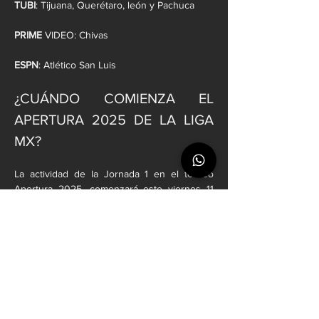
TUBI
: Tijuana, Querétaro, león y Pachuca
PRIME
 VIDEO: Chivas
ESPN
: Atlético San Luis
¿CUÁNDO COMIENZA EL 
APERTURA 2025 DE LA LIGA 
MX?
La actividad de la Jornada 1 en el torneo 
Apertura 2025, comenzará este viernes 11 
de julio con dos partidos. El primer 
encuentro será el de Puebla ante Atlas, el 
cual dará inicio a las 7:00 PM. Al terminar ese 
compromiso, América hará su debut 
visitando a los Bravos de Juárez en la 
frontera en punto de las 9:00 PM.
El arranque del torneo se podrá ver a través 