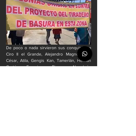
De poco o nada sirvieron sus conquistas a 
Ciro II el Grande, Alejandro Magno, Julio 
César, Atila, Gengis Kan, Tamerlán, Hernán 
Cortés, Francisco Pizarro, Napoleón 
Bonaparte y Adolf Hitler. El mayor ejemplo es 
el reciente pasado político de México con el 
caso de Andrés Manuel López Obrador en 
riesgo de ser detenido y enjuiciado por 
Trump por su complicidad con el 
narcotráfico.
Con todo y que monopolizó los poderes 
presidenciales metaconstitucionales del viejo 
PRI, en el que nació a la vida política, López 