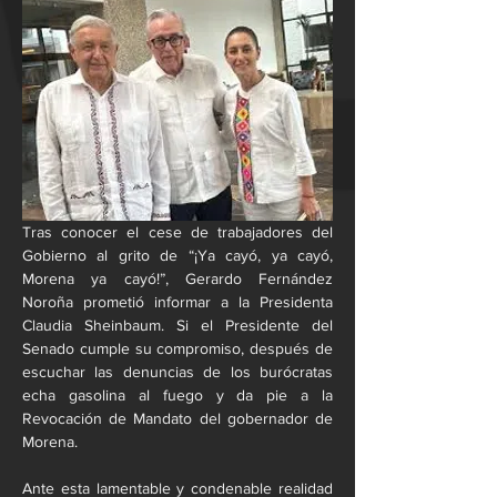
Tras conocer el cese de trabajadores del 
Gobierno al grito de “¡Ya cayó, ya cayó, 
Morena ya cayó!”, Gerardo Fernández 
Noroña prometió informar a la Presidenta 
Claudia Sheinbaum. Si el Presidente del 
Senado cumple su compromiso, después de 
escuchar las denuncias de los burócratas 
echa gasolina al fuego y da pie a la 
Revocación de Mandato del gobernador de 
Morena.
Ante esta lamentable y condenable realidad 