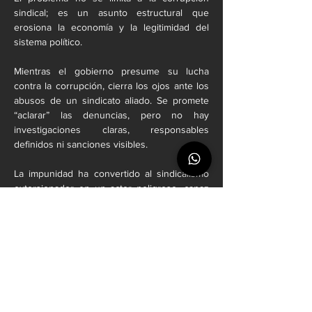
sindical; es un asunto estructural que 
erosiona la economía y la legitimidad del 
sistema político.
Mientras el gobierno presume su lucha 
contra la corrupción, cierra los ojos ante los 
abusos de un sindicato aliado. Se promete 
“aclarar” las denuncias, pero no hay 
investigaciones claras, responsables 
definidos ni sanciones visibles.
La impunidad ha convertido al sindicalismo 
extorsionador en un actor peligroso, capaz 
de frenar inversiones, generar incertidumbre 
y debilitar el Estado de derecho. En un 
contexto económico delicado, esta realidad 
representa una amenaza no sólo para los 
empresarios, sino para los propios 
trabajadores que, en teoría, deberían estar 
protegidos por estas organizaciones.