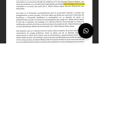
Distorsión Narrativa Sistemática. El 
"Pronunciamiento Público" creado por Diego 
Ruiz mintió dolosamente: Afirmó que la 
administración causaba "acoso sexual". 
MENTIRA — la denuncia decía 
"hostigamiento laboral". Fue amplificado en 
Change.org
 (8,000+ firmas), Twitter/X, 
TikTok, Azteca Noticias. Generó linchamiento 
mediático sistemático con información falsa a 
sabiendas