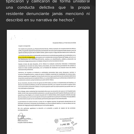
tipificaron y calificaron de forma unilateral 
una conducta delictiva que la propia 
residente denunciante jamás mencionó ni 
describió en su narrativa de hechos".