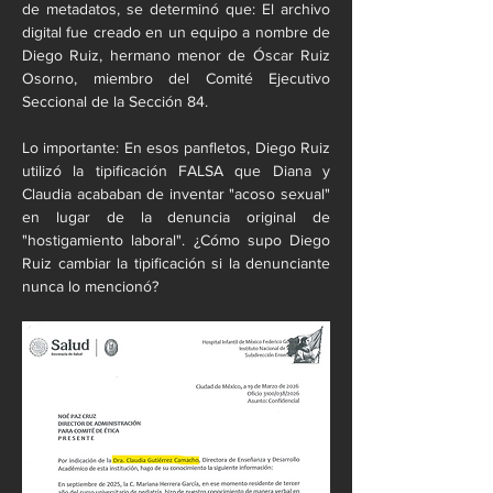
de metadatos, se determinó que: El archivo 
digital fue creado en un equipo a nombre de 
Diego Ruiz, hermano menor de Óscar Ruiz 
Osorno, miembro del Comité Ejecutivo 
Seccional de la Sección 84.
Lo importante: En esos panfletos, Diego Ruiz 
utilizó la tipificación FALSA que Diana y 
Claudia acababan de inventar "acoso sexual" 
en lugar de la denuncia original de 
"hostigamiento laboral". ¿Cómo supo Diego 
Ruiz cambiar la tipificación si la denunciante 
nunca lo mencionó?