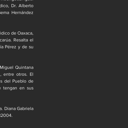
ico, Dr. Alberto 
Gema Hernández 
édico de Oaxaca, 
arúa. Resalta el 
ía Pérez y de su 
 Miguel Quintana 
 entre otros. El 
s del Pueblo de 
 tengan en sus 
. Diana Gabriela 
282004.