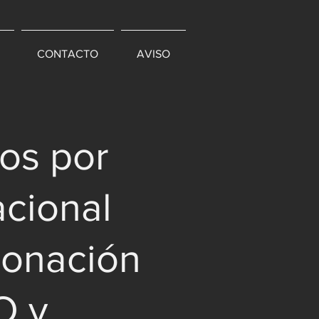
CONTACTO
AVISO
os por
acional
Donación
O y