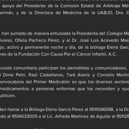
l apoyo del Presidente de la Comisión Estatal de Arbitraje Méd
rmán, y de la Directora de Medicina de la UABJO, Dra. 
se han sumado de manera entusiasta la Presidenta del Colegio M
divieso, Ofelia Pacheco Pérez, y el Dr. José Luis Acevedo Masc
ajo, activo y permanente noche y día, de la bióloga Elena Garc
es de la Fundación Con Causa Por el Cáncer Infantil, A.C.
truista comunitaria participan los periodistas y comunicadores,
l Dime Petri, Raúl Castellanos, Taré Alaníz y Cornelio Merlín,
convocatoria del Primer Medicatón es que los diversos sectore
edicamentos a personas enfermas que los necesiten y que
utilicen.
en llamar a la Bióloga Elena García Pérez al 9511066598, a la Dra
do al 9514033005 o al Lic. Alfredo Martínez de Aguilar al 9511