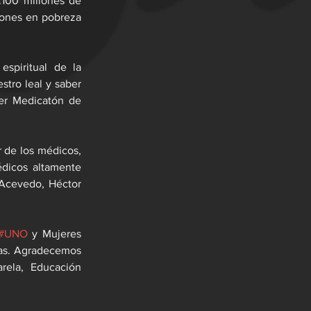
.100 millones de 
ones en pobreza 
piritual de la 
tro leal y saber 
er Medicatón de 
 de los médicos, 
dicos altamente 
Acevedo, Héctor 
#UNO
 y Mujeres 
zas. Agradecemos 
ela, Educación 