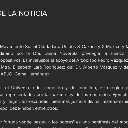
E LA NOTICIA
el Movimiento Social Ciudadano Unidos X Oaxaca y X México y M
rdinado por la Dra. Diana Noverola, privilegia la alianza
positivos. Es invaluable el apoyo del Arzobispo Pedro Vázquez V
tra. Elizabeth Lara Rodríguez; del Dr. Alberto Vásquez y de 
 UABJO, Gema Hernández.
o, el Universo todo, conocido y desconocido, está regido p
ios representados por la máxima ley de los contrarios. Ejemplo
y mujer, luz-oscuridad, bien-mal, justicia divina, materia-espír
rpo, debe-haber, entre otros.
er fortuna vende basura a los pobres" es una paráfrasis del mo