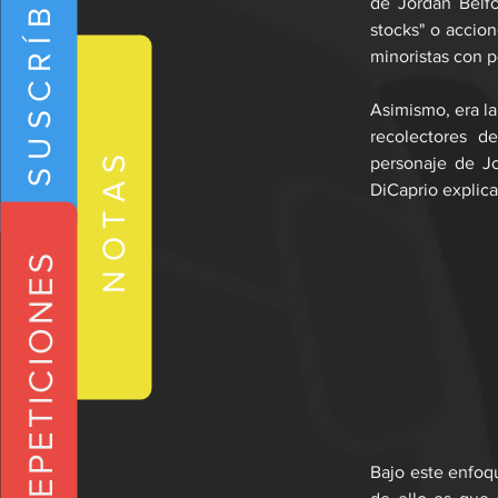
SUSCRÍBETE
de Jordan Belfo
stocks" o accion
minoristas con 
Asimismo, era la
recolectores d
NOTAS
personaje de Jo
DiCaprio explica
REPETICIONES
Bajo este enfoq