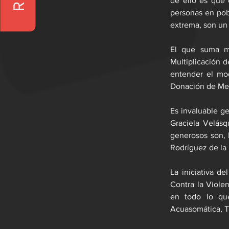
de ello es que 
personas en pob
extrema, son un
El que suma mu
Multiplicación d
entender el mod
Donación de Med
Es invaluable g
Graciela Velásq
generosos son, 
Rodríguez de la 
La iniciativa 
Contra la Violen
en todo lo qu
Acuasomática, T