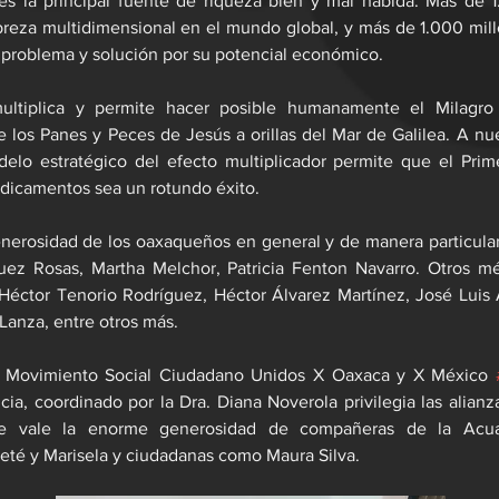
es la principal fuente de riqueza bien y mal habida. Más de 1
reza multidimensional en el mundo global, y más de 1.000 mill
 problema y solución por su potencial económico.
ltiplica y permite hacer posible humanamente el Milagro es
e los Panes y Peces de Jesús a orillas del Mar de Galilea. A nues
elo estratégico del efecto multiplicador permite que el Prim
icamentos sea un rotundo éxito.
enerosidad de los oaxaqueños en general y de manera particular
uez Rosas, Martha Melchor, Patricia Fenton Navarro. Otros mé
Héctor Tenorio Rodríguez, Héctor Álvarez Martínez, José Luis 
Lanza, entre otros más.
del Movimiento Social Ciudadano Unidos X Oaxaca y X México 
cia, coordinado por la Dra. Diana Noverola privilegia las alian
e vale la enorme generosidad de compañeras de la Acuar
eté y Marisela y ciudadanas como Maura Silva.