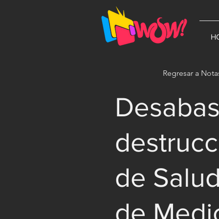
G-1N8VKB2WCZ
H
Regresar a Nota
Desabas
destrucc
de Salu
de Medi