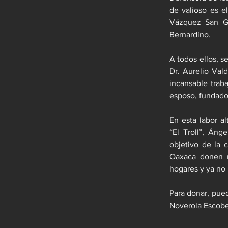
de valioso es e
Vázquez San Ge
Bernardino.
A todos ellos, 
Dr. Aurelio Val
incansable trab
esposo, fundador
En esta labor al
“El Troll”, Ánge
objetivo de la 
Oaxaca donen m
hogares y ya no 
Para donar, pued
Noverola Escobe