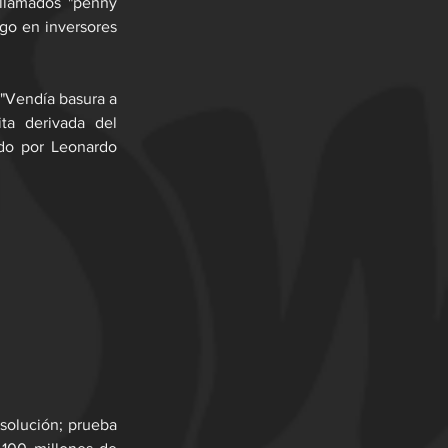
llamados "penny 
go en inversores 
 "Vendía basura a 
ta derivada del 
ado por Leonardo 
solución; prueba 