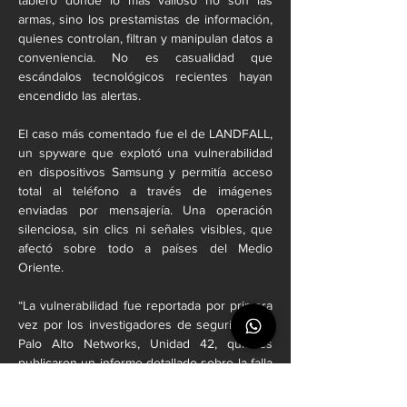
tablero donde lo más valioso no son las 
armas, sino los prestamistas de información, 
quienes controlan, filtran y manipulan datos a 
conveniencia. No es casualidad que 
escándalos tecnológicos recientes hayan 
encendido las alertas.
El caso más comentado fue el de LANDFALL, 
un spyware que explotó una vulnerabilidad 
en dispositivos Samsung y permitía acceso 
total al teléfono a través de imágenes 
enviadas por mensajería. Una operación 
silenciosa, sin clics ni señales visibles, que 
afectó sobre todo a países del Medio 
Oriente.
“La vulnerabilidad fue reportada por primera 
vez por los investigadores de seguridad de 
Palo Alto Networks, Unidad 42, quienes 
publicaron un informe detallado sobre la falla 
y el spyware LANDFALL”.