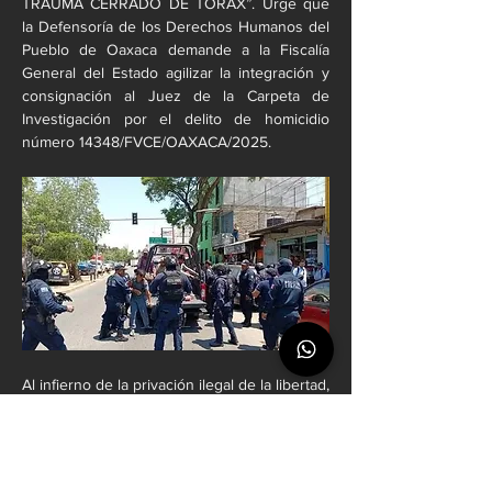
TRAUMA CERRADO DE TÓRAX”. Urge que 
la Defensoría de los Derechos Humanos del 
Pueblo de Oaxaca demande a la Fiscalía 
General del Estado agilizar la integración y 
consignación al Juez de la Carpeta de 
Investigación por el delito de homicidio 
número 14348/FVCE/OAXACA/2025.
Al infierno de la privación ilegal de la libertad, 
tortura y asesinatos como el de José 
Antonio en los centros de rehabilitación se 
suma ahora la agresión al periodista Tomás 
Martínez y el atentado a la libertad de 