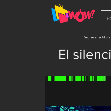
G-1N8VKB2WCZ
H
Regresar a Nota
El sile