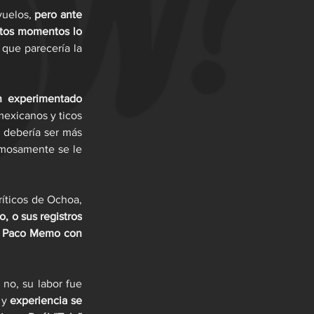
uelos, 
pero ante 
stos momentos lo 
 que parecería la 
 experimentado 
mexicanos y ticos 
 debería ser más 
imosamente se le 
íticos de Ochoa, 
 o sus registros 
zo Paco Memo con 
o, su labor fue 
 y 
experiencia se 