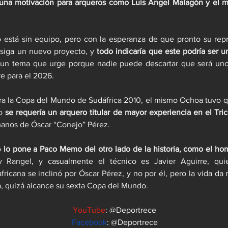
 una motivación para arqueros como Luis Ángel Malagón y el mi
stá sin equipo, pero con la esperanza de que pronto su repr
nsiga un nuevo proyecto, y 
todo indicaría que este podría ser u
 un tema que urge porque nadie puede descartar que será uno 
re para el 2026.
ra la Copa del Mundo de Sudáfrica 2010, el mismo Ochoa tuvo q
o 
se requería un arquero titular de mayor experiencia en el Tric
manos de Óscar “Conejo” Pérez.
 
lo pone a Paco Memo del otro lado de la historia, como el ho
 Rangel, y casualmente el técnico es Javier Aguirre, quien
fricana se inclinó por Óscar Pérez, y no por él, pero la vida da 
a, quizá alcance su sexta Copa del Mundo.
YouTube
: @Deportrece
Facebook
: @Deportrece