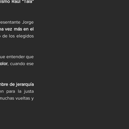
smo Raúl “Tala” 
esentante Jorge 
na vez más en el 
de los elegidos 
ue entender que 
olor
, cuando ese 
mbre de jerarquía
 para la justa 
muchas vueltas y 