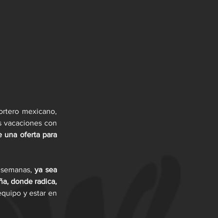
rtero mexicano, 
 vacaciones con 
 una oferta para 
 semanas, 
ya sea 
corriendo en Cuemanco al sur de la CDMX, que en un gimnasio en Madrid, España, donde radica, 
quipo y estar en 