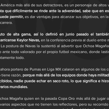
 América más allá de sus detractores, es un personaje de altos v
ta que difícilmente se rinde ante la adversidad, sabe que en e
ede permitir,
 es dar ventajas para alcanzar sus objetivos, en la
 carrera.
o de alta gama, así lo definió en junio pasado el también
arricense Keylor Navas, 
en la conferencia previa al duelo entre 
 La postura de Navas la sustentó al advertir que Ochoa Magaña
o ante todo valorado por el propio futbol mexicano, donde last
utamente todo.
 ahora portero de Pumas en Liga MX calaron en algunos de los cr
 tiene razón, 
porque más allá de los equipos donde haya militado,
cibidos, nadie puede echar en saco roto, lo que significa e hi
varios mundiales.
choa Magaña quien en la pasada Copa Oro más allá de jugar o n
arios aspectos que no tienen los reflectores, pero su recorrido