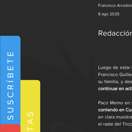
Francisco Arredo
8 ago 2025
Redacció
SUSCRÍBETE
Luego de estar 
Francisco Guill
su familia, y de
continuar en act
Paco Memo en su
NOTAS
en clara muestra
el radar del Trico