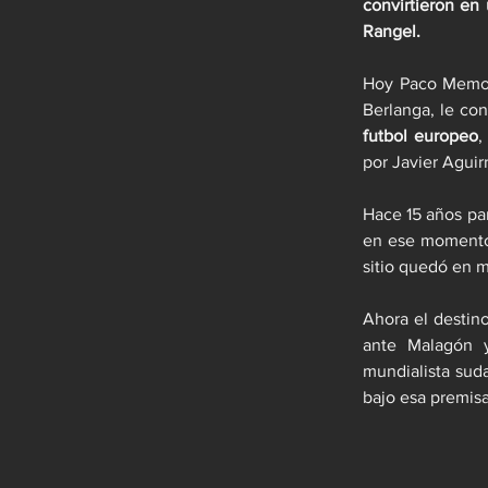
convirtieron en
Rangel.
Hoy Paco Memo e
Berlanga, le co
futbol europeo
,
por Javier Aguir
Hace 15 años pa
en ese moment
sitio quedó en 
Ahora el destino
ante Malagón y
mundialista suda
bajo esa premis