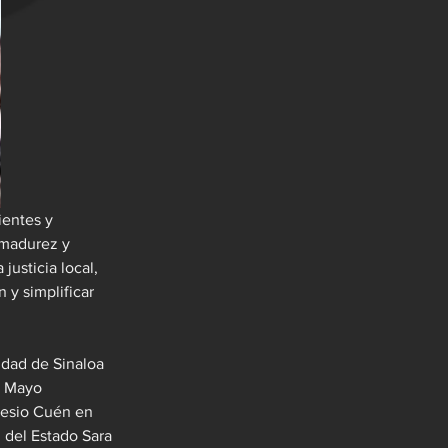
ientes y 
 madurez y 
justicia local, 
 y simplificar 
idad de Sinaloa 
l Mayo 
lesio Cuén en 
 del Estado Sara 