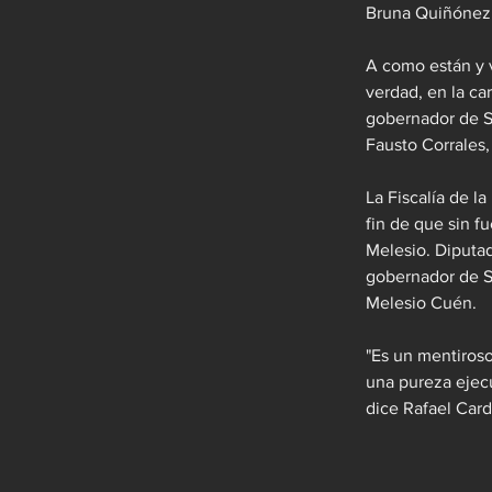
Bruna Quiñónez
A como están y v
verdad, en la ca
gobernador de S
Fausto Corrales
La Fiscalía de l
fin de que sin f
Melesio. Diputad
gobernador de S
Melesio Cuén.
"Es un mentiroso
una pureza ejecu
dice Rafael Car