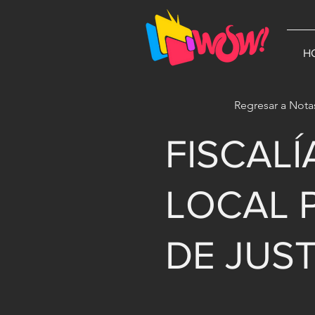
G-1N8VKB2WCZ
H
Regresar a Nota
FISCAL
LOCAL 
DE JUST