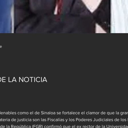
de
E LA NOTICIA
nables como el de Sinaloa se fortalece el clamor de que la gra
eria de justicia son las Fiscalías y los Poderes Judiciales de los 
 de la República (FGR) confirmó que el ex rector de la Universida