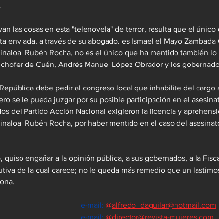
.
an las cosas en esta "telenovela" de terror, resulta que el único 
rta enviada, a través de su abogado, es Ismael el Mayo Zambada G
inaloa, Rubén Rocha, no es el único que ha mentido también lo
, chofer de Cuén, Andrés Manuel López Obrador y los gobernador
a República debe pedir al congreso local que inhabilite del cargo
uero se le pueda juzgar por su posible participación en el asesina
os del Partido Acción Nacional exigieron la licencia y aprehensi
inaloa, Rubén Rocha, por haber mentido en el caso del asesinat
, quiso engañar a la opinión pública, a sus gobernados, a la Fisca
tiva de la cual carece; no le queda más remedio que un lastimo
dona.
e-mail: 
@
alfredo_daguilar@hotmail.com
e-mail:
@
director@revista-mujeres.com