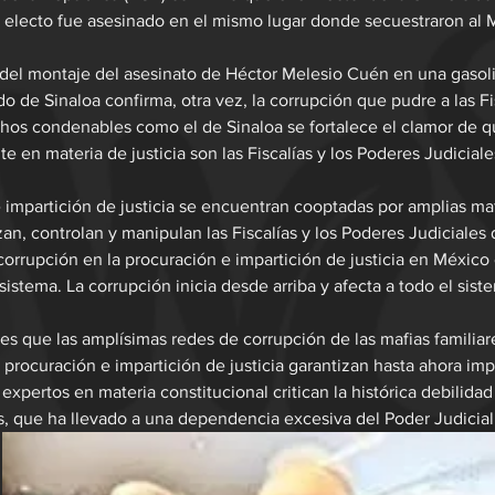
l electo fue asesinado en el mismo lugar donde secuestraron al
 del montaje del asesinato de Héctor Melesio Cuén en una gasoli
do de Sinaloa confirma, otra vez, la corrupción que pudre a las Fi
chos condenables como el de Sinaloa se fortalece el clamor de qu
e en materia de justicia son las Fiscalías y los Poderes Judiciale
 impartición de justicia se encuentran cooptadas por amplias maf
an, controlan y manipulan las Fiscalías y los Poderes Judiciales 
corrupción en la procuración e impartición de justicia en México 
sistema. La corrupción inicia desde arriba y afecta a todo el siste
es que las amplísimas redes de corrupción de las mafias familiar
procuración e impartición de justicia garantizan hasta ahora imp
 expertos en materia constitucional critican la histórica debilida
es, que ha llevado a una dependencia excesiva del Poder Judicial