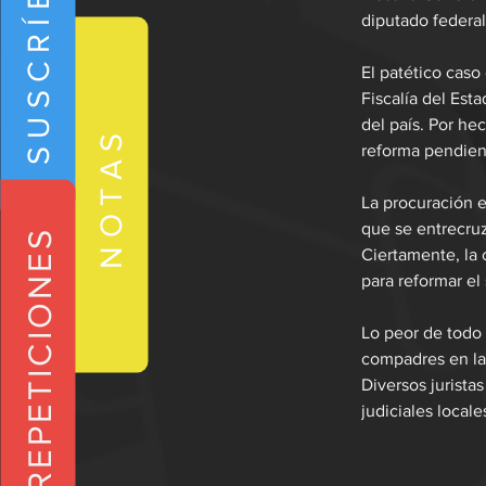
SUSCRÍBETE
diputado federa
El patético caso
Fiscalía del Esta
del país. Por he
NOTAS
reforma pendient
La procuración e
que se entrecruz
REPETICIONES
Ciertamente, la 
para reformar el 
Lo peor de todo 
compadres en la 
Diversos juristas
judiciales local