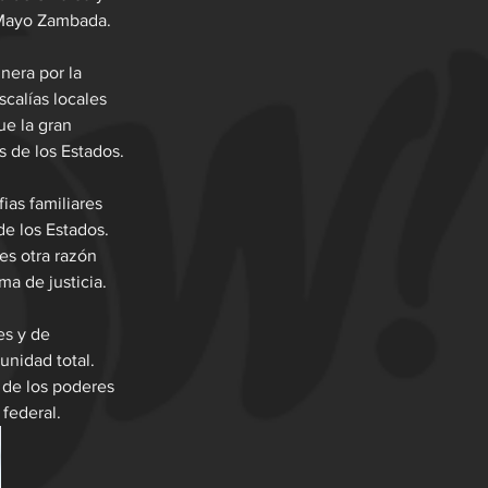
 Mayo Zambada.
nera por la 
scalías locales 
e la gran 
s de los Estados.
ias familiares 
de los Estados. 
es otra razón 
ma de justicia.
es y de 
unidad total. 
d de los poderes 
 federal.