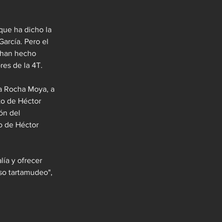
que ha dicho la 
arcía. Pero el 
 han hecho 
es de la 4T.
 a Rocha Moya, a 
to de Héctor 
ón del 
o de Héctor 
lía y ofrecer 
so tartamudeo", 