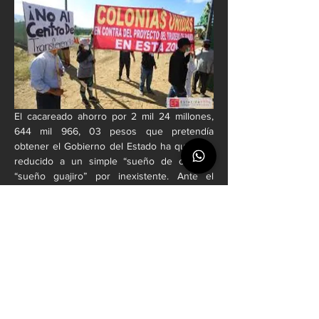
El cacareado ahorro por 2 mil 24 millones, 
644 mil 966, 03 pesos que pretendía 
obtener el Gobierno del Estado ha quedado 
reducido a un simple “sueño de opio” o 
“sueño guajiro” por inexistente. Ante el 
escándalo nacional provocado por las 
diversas movilizaciones de los trabajadores 
del Gobierno del Estado este se vio obligado 
a reinstalar 667 trabajadores, a partir del 1 de 
enero.
Ahora, el Gobierno debe garantizar el pago 
del 30% del salario bruto a los trabajadores 
como “derecho al mínimo vital”, prescrito en 