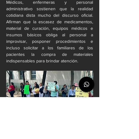
Médicos, enfermeras y personal 
administrativo sostienen que la realidad 
cotidiana dista mucho del discurso oficial. 
Afirman que la escasez de medicamentos, 
material de curación, equipos médicos e 
insumos básicos obliga al personal a 
improvisar, posponer procedimientos e 
incluso solicitar a los familiares de los 
pacientes la compra de materiales 
indispensables para brindar atención.
Las denuncias de los trabajadores se suman 
a una larga cadena de protestas registradas 