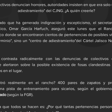
ctivos denuncian horrores, autoridades insisten en que era solo 
adiestramiento" del CJNG. ¿A quién creerle?
do que ha generado indignación y escepticismo, el secretar
ico, Omar García Harfuch, aseguró este lunes que el Ranch
sco donde se encontraron cientos de pertenencias de posibles ví
minio", sino un "centro de adiestramiento"del Cártel Jalisco 
 contrasta radicalmente con las denuncias de colectivos
e alertaron sobre la posible existencia de fosas clandestinas
 en el lugar. 
tró realmente en el rancho? 400 pares de zapatos y pre
na pista de entrenamiento para sicarios, según el gobiern
mado
 (según la FGR). 
a que todos se hacen es: ¿Por qué tantas pertenencias persona