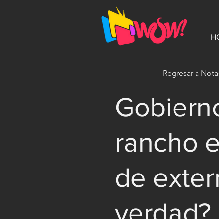
G-1N8VKB2WCZ
H
Regresar a Nota
Gobiern
rancho e
de exter
verdad?