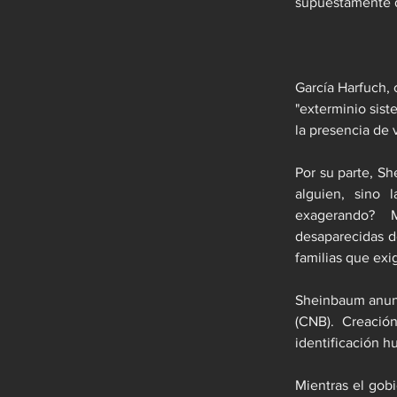
supuestamente d
García Harfuch, 
"exterminio sist
la presencia de v
Por su parte, Sh
alguien, sino 
exagerando?  M
desaparecidas de
familias que exi
Sheinbaum anunc
(CNB). Creació
identificación h
Mientras el gobi