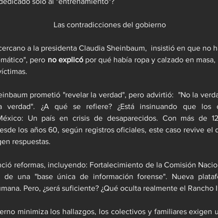
edicado solo al "entrenamiento"?
Las contradicciones del gobierno
cercano a la presidenta Claudia Sheinbaum,  insistió en que no ha
emático", pero 
no explicó
 por qué había ropa y calzado en masa, 
íctimas. 
einbaum prometió "revelar la verdad", pero advirtió:  "No la verd
la verdad". ¿A qué se refiere? ¿Está insinuando que los co
éxico: Un país en crisis de desaparecidos. Con más de 12
sde los años 60, según registros oficiales, este caso revive el d
gen respuestas. 
ió reformas, incluyendo: Fortalecimiento de la Comisión Nacio
n de una "base única de información forense". Nueva plataf
umana. Pero, ¿será suficiente? ¿Qué oculta realmente el Rancho I
erno minimiza los hallazgos, los colectivos y familiares exigen u