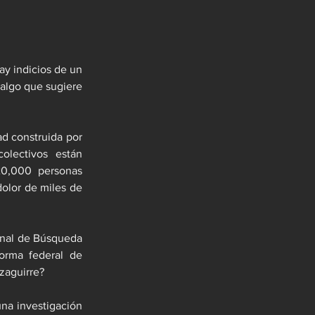
y indicios de un 
algo que sugiere 
ad construida por 
lectivos están 
0,000 personas 
olor de miles de 
nal de Búsqueda 
orma federal de 
zaguirre?
na investigación 