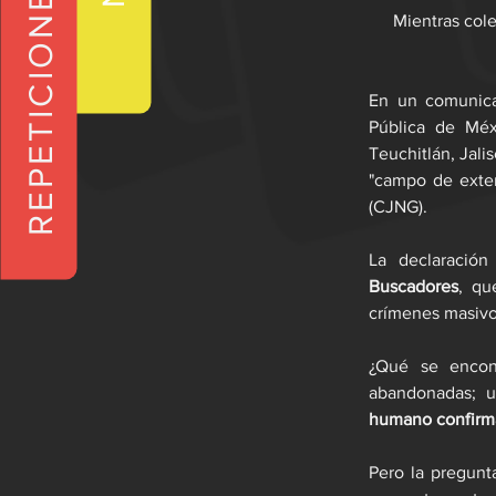
REPETICIONES
Mientras cole
En un comunica
Pública de Méx
Teuchitlán, Jali
"campo de exter
(CJNG). 
La declaración
Buscadores
, qu
crímenes masivos
¿Qué se encon
abandonadas; u
humano confir
Pero la pregunt