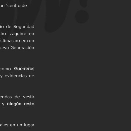
un "centro de 
io de Seguridad 
o Izaguirre en 
ctimas no era un 
Nueva Generación 
 como 
Guerreros 
 y evidencias de 
ndas de vestir 
o y 
ningún resto 
les en un lugar 