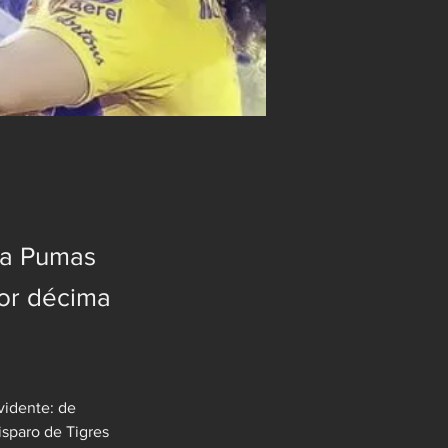
ra Pumas
por décima
vidente: de 
disparo de Tigres 