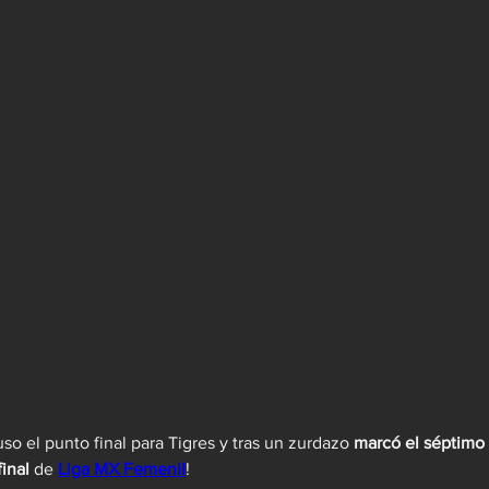
uso el punto final para Tigres y tras un zurdazo 
marcó el séptimo 
inal 
de 
Liga MX Femenil
!