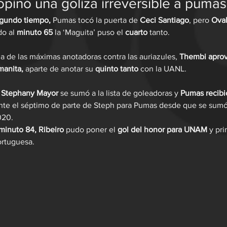
opinó una goliza irreversible a pum
gundo tiempo,
 Pumas tocó la puerta de 
Ceci Santiago
, pero 
Oval
o al 
minuto 65 
la ‘Maguita’ puso el 
cuarto
 tanto.
na de las máximas anotadoras contra las auriazules, 
Thembi apro
manita, 
aparte de anotar su 
quinto tanto
 con la UANL. 
, Stephany Mayor
 se sumó a la lista de goleadoras y
 Pumas recibi
nte el séptimo de parte de Steph para Pumas desde que se sumó 
020.
minuto 84, Ribeiro
 pudo poner el 
gol del honor para UNAM
 y pr
portuguesa.