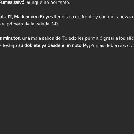
Pumas salvó
, aunque no por tanto.
uto 12, Maricarmen Reyes
 llegó sola de frente y con un cabezaz
 el primero de la velada:
 1-0.
os minutos
, una mala salida de Toledo les permitió gritar a los afi
 festejó 
su doblete ya desde el minuto 14, 
¡Pumas debía reaccio