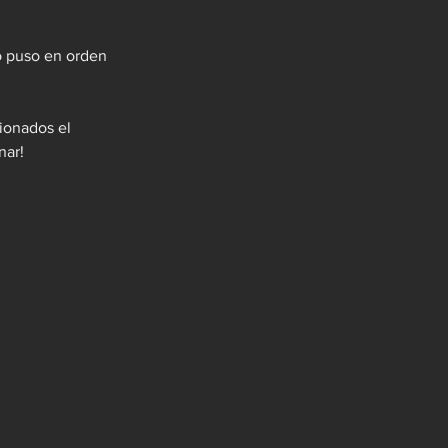
o puso en orden 
cionados el 
nar!