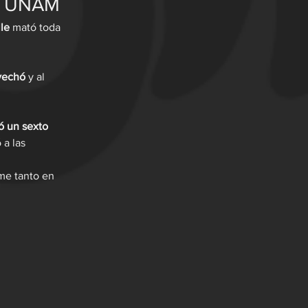
as UNAM
le
 mató toda 
vechó 
y al 
ó un sexto 
a las 
ime tanto en 