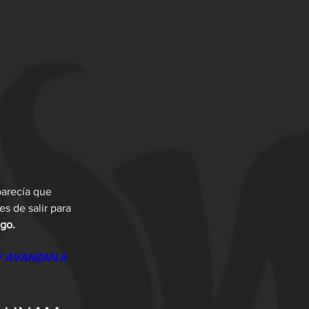
arecía que 
es de salir para 
go. 
 Y AVANZAN A 