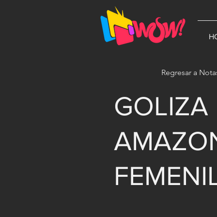
G-1N8VKB2WCZ
H
Regresar a Nota
GOLIZA
AMAZON
FEMENI