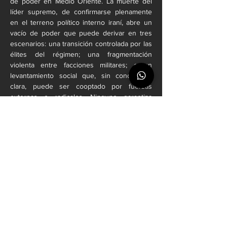
de poder en Medio Oriente. La muerte del 
líder supremo, de confirmarse plenamente 
en el terreno político interno iraní, abre un 
vacío de poder que puede derivar en tres 
escenarios: una transición controlada por las 
élites del régimen; una fragmentación 
violenta entre facciones militares; o un 
levantamiento social que, sin conducción 
clara, puede ser cooptado por fuerzas 
externas o radicales. Ninguno garantiza 
estabilidad.
Análisis político: entre la narrativa de victoria 
y el riesgo de incendiar la región
La operación del 28 de febrero es, ante 
todo, un acto de poder simbólico. Estados 
Unidos e Israel no solo golpearon 
infraestructura militar: enviaron un mensaje 
al sistema internacional. El mensaje es claro: 
la disuasión vuelve a ser unilateral y la 
“prevención” sustituye al multilateralismo. 