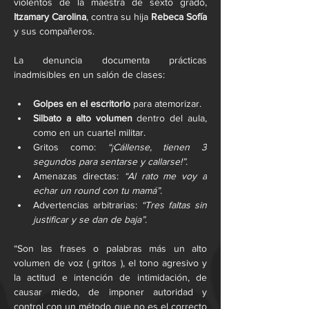
violentos de la maestra de sexto grado, 
Itzamary Carolina
, contra su hija 
Rebeca Sofía
y sus compañeros.
La denuncia documenta prácticas 
inadmisibles en un salón de clases:
Golpes en el escritorio
 para atemorizar.
Silbato a alto volumen
 dentro del aula, 
como en un cuartel militar.
Gritos como: 
“¡Cállense, tienen 3 
segundos para sentarse y callarse!”
.
Amenazas directas: 
“Al rato me voy a 
echar un round con tu mamá”
.
Advertencias arbitrarias: 
“Tres faltas sin 
justificar y se dan de baja”
.
“Son las frases o palabras más un alto 
volumen de voz ( gritos ), el tono agresivo y 
la actitud e intención de intimidación, de 
causar miedo, de imponer autoridad y 
control con un método que no es el correcto 