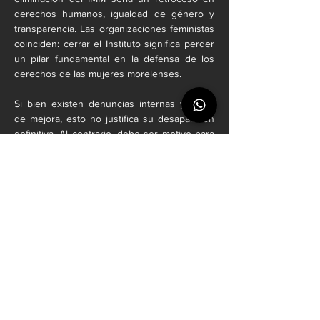
derechos humanos, igualdad de género y 
transparencia. Las organizaciones feministas 
coinciden: cerrar el Instituto significa perder 
un pilar fundamental en la defensa de los 
derechos de las mujeres morelenses.
Si bien existen denuncias internas y áreas 
de mejora, esto no justifica su desaparición 
definitiva. Al contrario, debe ser motivo para 
fortalecer controles, mejorar la rendición de 
cuentas y garantizar nombramientos 
técnicos y no políticos.
Una propuesta para evolucionar, no 
desaparecer.
Como defensor de los derechos humanos, 
sostengo que el camino no debe ser 
eliminar, sino transformar. La propuesta es 
clara: “integrar el IMM a la Secretaría de la 
Mujer como unidad técnica autónoma, 