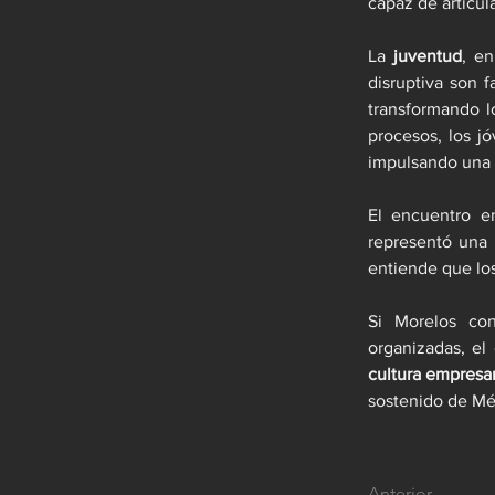
capaz de articul
La 
juventud
, en
disruptiva son 
transformando l
procesos, los j
impulsando una 
El encuentro e
representó una 
entiende que lo
Si Morelos con
organizadas, el
cultura empresar
sostenido de Mé
Anterior