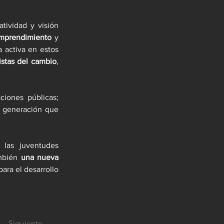
tividad y visión 
emprendimiento
 y 
 activa en estos 
istas del cambio
, 
ones públicas; 
 generación que 
las juventudes 
mbién 
una nueva 
ara el desarrollo 
Siguiente