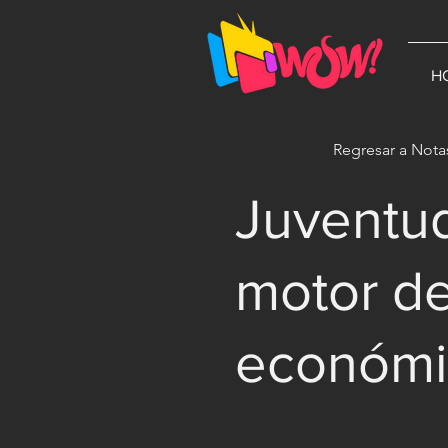
G-1N8VKB2WCZ
H
Regresar a Nota
Juventud
motor de
económi