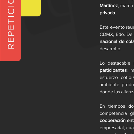
REPETICIONES
Martínez
, marca
privada
.
Este evento reun
CDMX, Edo. De M
nacional de col
desarrollo.
Lo destacable 
participantes
: m
esfuerzo cotidi
ambiente produc
donde las alianz
En tiempos don
competencia gl
cooperación ent
empresarial, cu