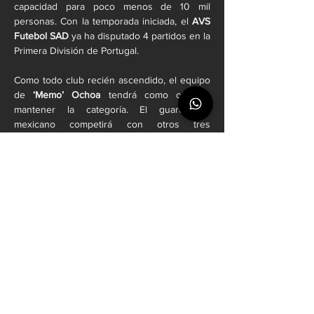
capacidad para poco menos de 10 mil 
personas. Con la temporada iniciada, el 
AVS 
Futebol SAD
 ya ha disputado 4 partidos en la 
Primera División de Portugal.
Como todo club recién ascendido, el equipo 
de 
‘Memo’ Ochoa
 tendrá como objetivo 
mantener la categoría. El guardameta 
mexicano competirá con otros tres 
cancerberos para hacerse de la titularidad. 
Lucas Moura
, 
Simao Bertelli
 y 
Pedro 
Trigueira
 son los porteros registrados en la 
nómina del club. Sin embargo, parece que la 
verdadera competencia será con Bertelli, 
brasileño de 31 años, quien ha sido el titular 
en los primeros 4 partidos de la temporada.
YouTube: 
@Deportrece
Facebook:
@Deportrece