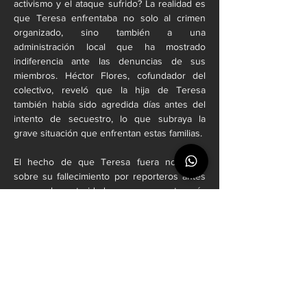
activismo y el ataque sufrido? La realidad es 
que Teresa enfrentaba no solo al crimen 
organizado, sino también a una 
administración local que ha mostrado 
indiferencia ante las denuncias de sus 
miembros. Héctor Flores, cofundador del 
colectivo, reveló que la hija de Teresa 
también había sido agredida días antes del 
intento de secuestro, lo que subraya la 
grave situación que enfrentan estas familias.
El hecho de que Teresa fuera notificada 
sobre su fallecimiento por reporteros antes 
que por las autoridades es una muestra más 
del desdén institucional hacia quienes 
buscan justicia. Esta falta de respuesta 
adecuada por parte de las fuerzas del orden 
revela una crisis profunda en la protección 
de los derechos humanos en México.
La muerte de Teresa González Murillo no 
debe ser solo otro caso más en las 