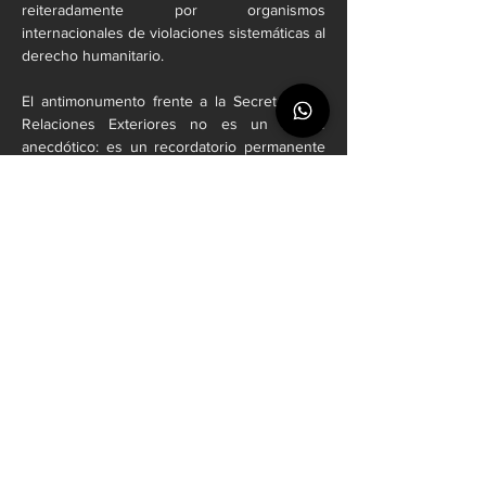
reiteradamente por organismos 
internacionales de violaciones sistemáticas al 
derecho humanitario.
El antimonumento frente a la Secretaría de 
Relaciones Exteriores no es un detalle 
anecdótico: es un recordatorio permanente 
de que el silencio equivale a complicidad. La 
exigencia de romper lazos con Israel no es 
aislada; forma parte de una corriente global 
que busca que los Estados dejen de 
legitimar un régimen que perpetúa la 
ocupación y la violencia.
Asimismo, la represión de esta protesta 
pone en duda el compromiso real del Estado 
mexicano con el derecho a la libre 
manifestación. La contradicción es evidente: 
México condena la violencia en foros 
internacionales, pero en su capital la 
respuesta al disenso sigue siendo el 