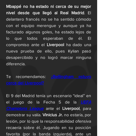
Mbappé no ha estado ni cerca de su mejor 
nivel desde que llegó al Real Madrid
. El 
delantero francés no se ha sentido cómodo 
con el equipo merengue y aunque ya ha 
facturado algunos goles, ha estado lejos de 
lo que todos esperaban de él. El 
compromiso ante el 
Liverpool 
ha dado una 
nueva prueba de ello, pues Kylian pasó 
desapercibido y no logró marcar ninguna 
diferencia.
Te recomendamos: 
¿Bellingham estuvo 
cerca del Liverpool?
El 9 del Madrid tenía un escenario “ideal” en 
el juego de la Fecha 5 de la 
UEFA 
Champions League
 ante el 
Liverpool
, para 
demostrar su valía. 
Vinicius Jr.
 no estaría, por 
lesión, por lo que la responsabilidad ofensiva 
recaería sobre él. Jugando en su posición 
favorita (por la banda izquierda), ante un 