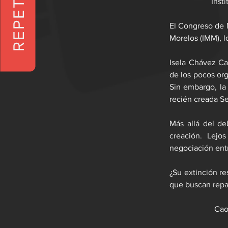
Inst
El Congreso de M
Morelos (IMM), l
Isela Chávez Car
de los pocos or
Sin embargo, la
recién creada Se
Más allá del de
creación. Lejo
negociación entr
¿Su extinción r
que buscan repar
Cao