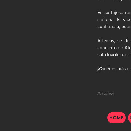
En su lujosa re
santería. El vi
continuará, pue
Además, se desc
concierto de Al
solo involucra a 
¿Quiénes más es
Anterior
HOME