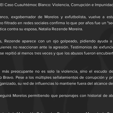
El Caso Cuauhtémoc Blanco: Violencia, Corrupción e Impunida
nco, exgobernador de Morelos y exfutbolista, vuelve a esta
o filtrado en redes sociales confirma lo que por años fue un "sec
ica contra su esposa, Natalia Rezende Moreira.
s, Rezende aparece con un ojo golpeado, pidiendo ayuda a l
uienes no reaccionan ante la agresión. Testimonios de exfunci
 se repitió al menos tres veces y que los abusos fueron encubiert
 más preocupante no es solo la violencia, sino el escudo d
o Bravo. Pese a los múltiples señalamientos de corrupción y pr
ganizado, su red de influencias lo mantiene fuera del alcance de l
eguirá Morelos permitiendo que personajes con historial de ab