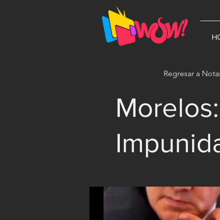
G-1N8VKB2WCZ
H
Regresar a Nota
Morelos:
Impunida