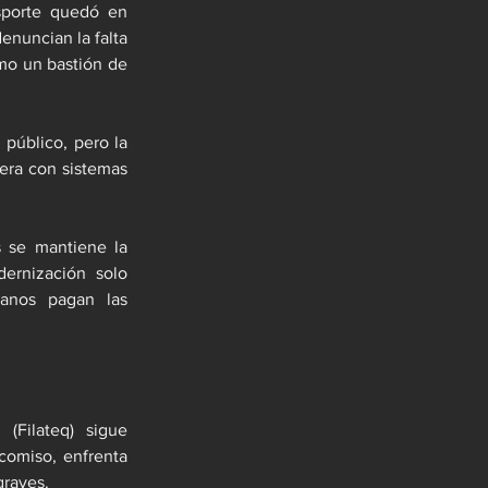
sporte quedó en 
nuncian la falta 
mo un bastión de 
público, pero la 
era con sistemas 
 se mantiene la 
ernización solo 
anos pagan las 
Filateq) sigue 
comiso, enfrenta 
graves.