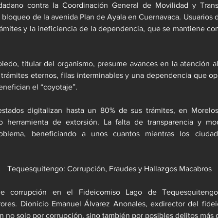
udadano contra la Coordinación General de Movilidad y Tran
 bloqueo de la avenida Plan de Ayala en Cuernavaca. Usuarios de
rámites y la ineficiencia de la dependencia, que se mantiene co
ledo, titular del organismo, presume avances en la atención al 
: trámites eternos, filas interminables y una dependencia que op
nefician el “coyotaje”.
estados digitalizan hasta un 80% de sus trámites, en Morelos
 herramienta de extorsión. La falta de transparencia y mod
oblema, beneficiando a unos cuantos mientras los ciudad
Tequesquitengo: Corrupción, Fraudes y Hallazgos Macabros
e corrupción en el Fideicomiso Lago de Tequesquitengo (
ores. Dionicio Emanuel Álvarez Anonales, exdirector del fidei
n no solo por corrupción, sino también por posibles delitos más 