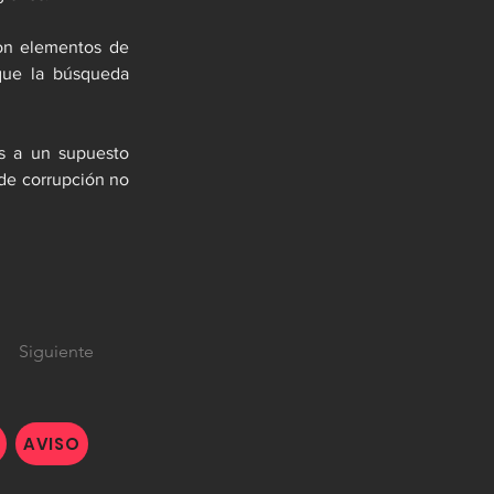
con elementos de 
que la búsqueda 
s a un supuesto 
de corrupción no 
Siguiente
AVISO