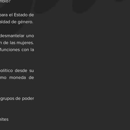
mbio?
para el Estado de 
ualdad de género.
 desmantelar uno 
 de las mujeres. 
funciones con la 
olítico desde su 
como moneda de 
 grupos de poder 
mites