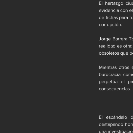
El hartazgo ci
evidencia con el
de fichas para t
corrupción.
Jorge Barrera To
realidad es otra
obsoletos que be
Mientras otros 
burocracia como
perpetúa el pr
consecuencias.
El escándalo d
destapando horr
una investigació