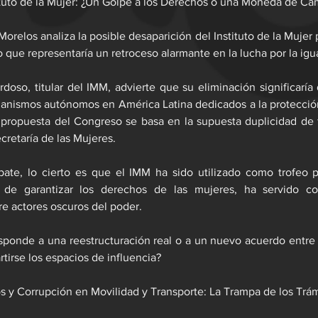
ituto de la Mujer: ¿Un Golpe a los Derechos o una Moneda de Ca
orelos analiza la posible desaparición del Instituto de la Mujer 
o que representaría un retroceso alarmante en la lucha por la ig
doso, titular del IMM, advierte que su eliminación significaría
ganismos autónomos en América Latina dedicados a la protección
 propuesta del Congreso se basa en la supuesta duplicidad de 
cretaría de las Mujeres.
bate, lo cierto es que el IMM ha sido utilizado como trofeo p
s de garantizar los derechos de las mujeres, ha servido 
e actores oscuros del poder.
esponde a una reestructuración real o a un nuevo acuerdo entre
tirse los espacios de influencia?
s y Corrupción en Movilidad y Transporte: La Trampa de los Trá