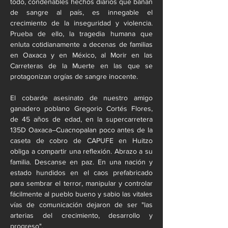
todo, condenables hechos diarios que bañan 
de sangre al país, es innegable el 
crecimiento de la inseguridad y violencia. 
Prueba de ello, la tragedia humana que 
enluta cotidianamente a decenas de familias 
en Oaxaca y en México, al Morir en las 
Carreteras de la Muerte en las que se 
protagonizan orgías de sangre inocente.
El cobarde asesinato de nuestro amigo 
ganadero poblano Gregorio Cortés Flores, 
de 45 años de edad, en la supercarretera 
135D Oaxaca–Cuacnopalan poco antes de la 
caseta de cobro de CAPUFE en Huitzo 
obliga a compartir una reflexión. Abrazo a su 
familia. Descanse en paz. En una nación y 
estado hundidos en el caos prefabricado 
para sembrar el terror, manipular y controlar 
fácilmente al pueblo bueno y sabio las vitales 
vías de comunicación dejaron de ser "las 
arterias del crecimiento, desarrollo y 
progreso".