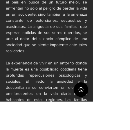
el país en busca de un futuro mejor, se 
enfrentan no solo al peligro de perder la vida 
en un accidente, sino también a la amenaza 
constante de extorsiones, secuestros y 
asesinatos. La angustia de sus familias, que 
esperan noticias de sus seres queridos, se 
une al dolor del silencio cómplice de una 
sociedad que se siente impotente ante tales 
realidades.
La experiencia de vivir en un entorno donde 
la muerte es una posibilidad cotidiana tiene 
profundas repercusiones psicológicas y 
sociales. El miedo, la ansiedad y la 
desconfianza se convierten en elementos 
omnipresentes en la vida diaria de los 
habitantes de estas regiones. Las familias 
que pierden a sus seres queridos en las 
carreteras de la muerte suelen experimentar 
un duelo complicado por la manera violenta 
e inesperada de sus muertes, lo que lleva a 
un ciclo de sufrimiento que puede durar 