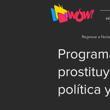
G-1N8VKB2WCZ
H
Regresar a Nota
Programa
prostituy
política 