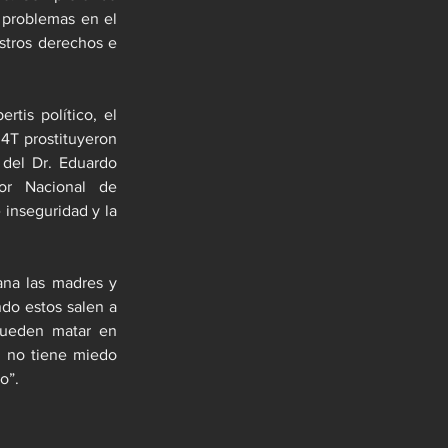
 problemas en el 
stros derechos e 
tis político, el 
4T prostituyeron 
 del Dr. Eduardo 
Castellanos “El Príncipe Latinoamericano Contemporáneo”, el Coordinador Nacional de 
 inseguridad y la 
ana las madres y 
ndo estos salen a 
 pueden matar en 
 no tiene miedo 
o”.