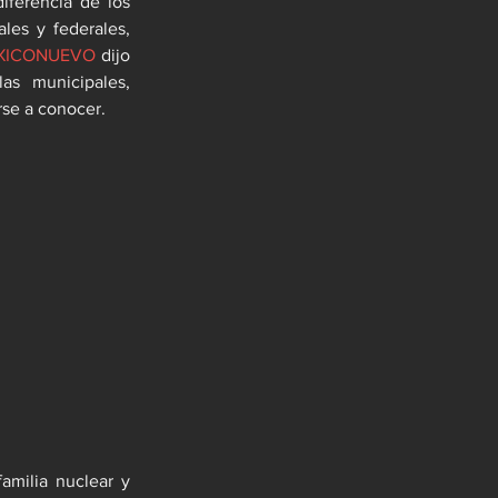
iferencia de los 
les y federales, 
XICONUEVO
 dijo 
as municipales, 
rse a conocer.
amilia nuclear y 