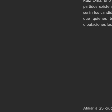
Ruiz Ortiz, uno
partidos existe
serán los candid
que quienes te
diputaciones loc
Afiliar a 25 ci