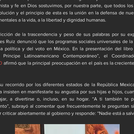
ista y fe en Dios sostuvimos, por nuestra parte, que todos los
lución y el principio de esta es la unión en la defensa de nue
entales a la vida, a la libertad y dignidad humanas.
cción de la trascendencia y peso de sus palabras por su exper
es Ruiz denunció que los programas sociales universales de la 
la política y del voto en México. En la presentación del libro
O
 afirmó que la principal preocupación en el país es la creciente
su recorrido por los diferentes estados de la República Mexic
a insisten en manifestarle su angustia por sus hijas e hijos, cua
bajar, a divertirse o, incluso, en su hogar. “A ti también te
to”, subrayó al comentar que frecuentemente le preguntan si
 criticar abiertamente al gobierno y responde: “Nadie está a salv