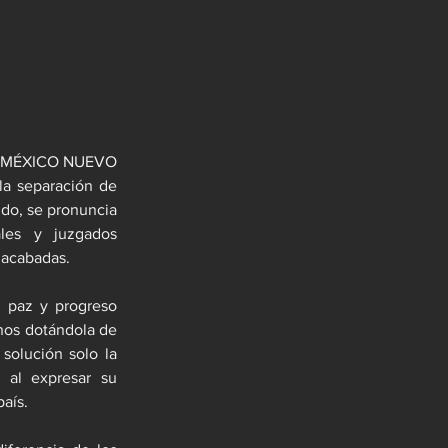
N MÉXICO NUEVO 
 separación de 
do, se pronuncia 
les y juzgados 
n acabadas.
 paz y progreso 
nos dotándola de 
olución solo la 
 al expresar su 
país.