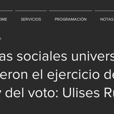
OME
SERVICIOS
PROGRAMACIÓN
NOTAS
s
s sociales univer
eron el ejercicio d
y del voto: Ulises R