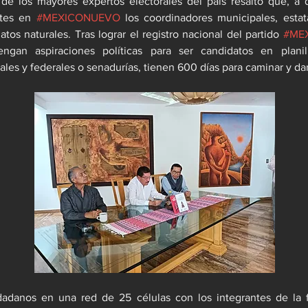
 de los mayores expertos electorales del país resaltó que, a d
ntes en 
#MEXICONUEVO
 los coordinadores municipales, estata
atos naturales. Tras lograr el registro nacional del partido 
#ME
ngan aspiraciones políticas para ser candidatos en planill
ales y federales o senadurías, tienen 600 días para caminar y da
udadanos en una red de 25 células con los integrantes de la f