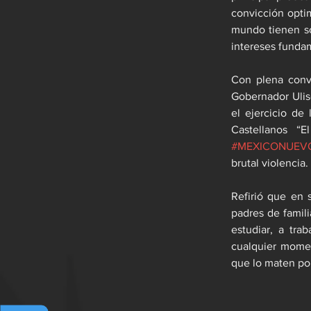
convicción optim
mundo tienen so
intereses fundam
Con plena convi
Gobernador Ulis
el ejercicio de 
#MEXICONUEV
brutal violencia.
Refirió que en 
padres de famili
estudiar, a tra
cualquier momen
que lo maten por