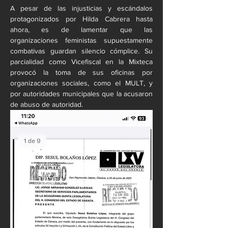
A pesar de las injusticias y escándalos 
protagonizados por Hilda Cabrera hasta 
ahora, es de lamentar que las 
organizaciones feministas supuestamente 
combativas guardan silencio cómplice. Su 
parcialidad como Vicefiscal en la Mixteca 
provocó la toma de sus oficinas por 
organizaciones sociales, como el MULT, y 
por autoridades municipales que la acusaron 
de abuso de autoridad.