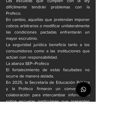
Las escuelas que cumplen con la ley 
difícilmente tendrán problemas con la 
Profeco.
En cambio, aquellas que pretendan imponer 
cobros arbitrarios o modificar unilateralmente 
las condiciones pactadas enfrentarán un 
mayor escrutinio.
La seguridad jurídica beneficia tanto a los 
consumidores como a las instituciones que 
actúan con responsabilidad.
La alianza SEP–Profeco
El fortalecimiento de estas facultades no 
ocurre de manera aislada.
En 2025, la Secretaría de Educación Pública 
y la Profeco firmaron un convenio de 
colaboración para intercambiar información 
sobre escuelas particulares que presenten 
incumplimientos administrativos, regulatorios 
o relacionados con el Reconocimiento de 
Validez Oficial de Estudios (RVOE). El 
objetivo es prevenir prácticas engañosas y 
ofrecer mayor certeza a estudiantes y 