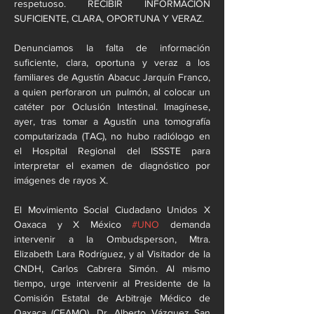
respetuoso. RECIBIR INFORMACIÓN 
SUFICIENTE, CLARA, OPORTUNA Y VERAZ.
Denunciamos la falta de información 
suficiente, clara, oportuna y veraz a los 
familiares de Agustín Abacuc Jarquín Franco, 
a quien perforaron un pulmón, al colocar un 
catéter por Oclusión Intestinal. Imagínese, 
ayer, tras tomar a Agustín una tomografía 
computarizada (TAC), no hubo radiólogo en 
el Hospital Regional del ISSSTE para 
interpretar el examen de diagnóstico por 
imágenes de rayos X.
El Movimiento Social Ciudadano Unidos X 
Oaxaca y X México 
#UNO
 demanda 
intervenir a la Ombudsperson, Mtra. 
Elizabeth Lara Rodríguez, y al Visitador de la 
CNDH, Carlos Cabrera Simón. Al mismo 
tiempo, urge intervenir al Presidente de la 
Comisión Estatal de Arbitraje Médico de 
Oaxaca (CEAMO), Dr. Alberto Vázquez San 