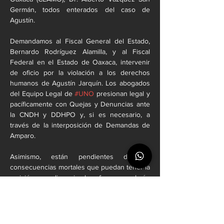
Germán, todos enterados del caso de 
Agustín.
Demandamos al Fiscal General del Estado, 
Bernardo Rodríguez Alamilla, y al Fiscal 
Federal en el Estado de Oaxaca, intervenir 
de oficio por la violación a los derechos 
humanos de Agustín Jarquín. Los abogados 
del Equipo Legal de 
#UNO
 presionan legal y 
pacíficamente con Quejas y Denuncias ante 
la CNDH y DDHPO y, si es necesario, a 
través de la interposición de Demandas de 
Amparo.
Asimismo, están pendientes de las 
consecuencias mortales que puedan tener la 
omisión y negligencia al perforar un pulmón 
al colocar un catéter a Agustín Jarquín por 
Oclusión Intestinal. Si, Dios no lo quiera, 
Agustín Abacuc Jarquín Franco fallece por la 
omisión y negligencia, al perforarle un 