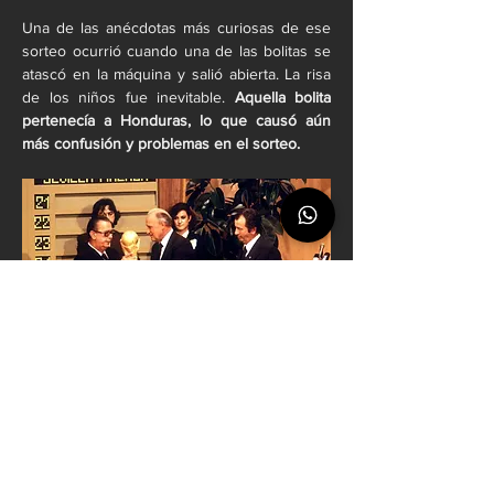
Una de las anécdotas más curiosas de ese 
sorteo ocurrió cuando una de las bolitas se 
atascó en la máquina y salió abierta. La risa 
de los niños fue inevitable. 
Aquella bolita 
pertenecía a Honduras, lo que causó aún 
más confusión y problemas en el sorteo.
La situación se repitió nuevamente cuando 
otra bolita salió partida. 
Con esfuerzo, los 
niños y algunos presentes lograron sacar la 
mitad del papel, pero el nombre de la 