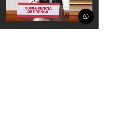
La delincuencia evolucionó; el Estado 
también debe hacerlo. Durante décadas, 
buena parte del combate al crimen se 
sustentó en operativos reactivos, 
declaraciones ministeriales y detenciones 
circunstanciales. Sin embargo, la realidad 
demostró que ese modelo posee severas 
limitaciones frente al crecimiento de 
estructuras criminales con enorme 
capacidad económica y logística. 
Actualmente, las organizaciones delictivas 
operan como auténticas corporaciones 
transnacionales: diversifican actividades 
ilícitas, infiltran instituciones, manejan 
sistemas financieros paralelos y aprovechan 
vacíos tecnológicos del Estado. En muchos 
casos, poseen mejor capacidad de 