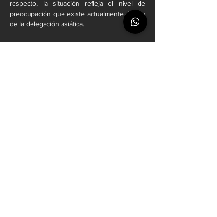
respecto, la situación refleja el nivel de 
preocupación que existe actualmente dentro 
de la delegación asiática.
México observa de cerca 
la situación
Mientras Corea del Sur intenta apagar el 
incendio, en la concentración mexicana 
siguen atentos a lo que ocurre con su 
próximo rival.
El equipo dirigido por Javier Aguirre sabe 
que enfrentará a una de las selecciones más 
competitivas del grupo, pero también 
entiende que los problemas extradeportivos 
pueden terminar influyendo dentro del 
terreno de juego.
Corea del Sur llega después de vencer a 