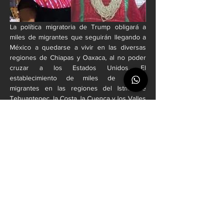
La política migratoria de Trump obligará a 
miles de migrantes que seguirán llegando a 
México a quedarse a vivir en las diversas 
regiones de Chiapas y Oaxaca, al no poder 
cruzar a los Estados Unidos. El 
establecimiento de miles de familias 
migrantes en las regiones del Istmo de 
Tehuantepec, la Costa, la Cuenca y los Valles 
Centrales, generará graves problemas 
sociales por la demanda de servicios.
Al mismo tiempo, la amenaza del mandatario 
republicano de considerar “terroristas” a los 
cárteles del narcotráfico que operan en 
México, detonará en mayor medida el nivel 
de violencia en el país. Al tratarse de un 
asunto de seguridad nacional indispensable 
es que el Gobierno de Salomón Jara 
fortalezca una mayor y estrecha 